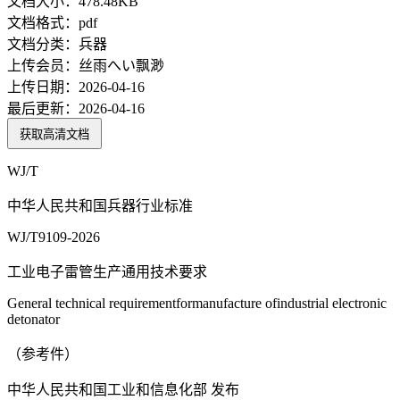
文档大小：
478.48KB
文档格式：
pdf
文档分类：
兵器
上传会员：
丝雨へい飘渺
上传日期：
2026-04-16
最后更新：
2026-04-16
获取高清文档
WJ/T
中华人民共和国兵器行业标准
WJ/T9109-2026
工业电子雷管生产通用技术要求
General technical requirementformanufacture ofindustrial electronic
detonator
（参考件）
中华人民共和国工业和信息化部 发布