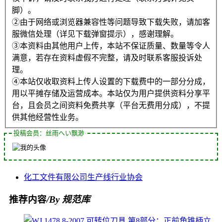
脚）。
②由于网络或浏览器兼容性等问题导致下载失败，请加客
服微信处理（详见下载弹窗提示），感谢理解。
③本资料由其他用户上传，本站不保证质量、数量等令人
满意，若存在资料虚假不完整，请及时联系客服投诉处
理。
④本站仅收取资料上传人设置的下载费中的一部分分成，
用以平摊存储及运营成本。本站仅为用户提供资料分享平
台，且会员之间资料免费共享（平台无费用分成），不提
供其他经营性业务。
投稿会员：丝雨へい飘渺
化工
文件
有限公司
生产线
行业协会
推荐内容
/By 规范库