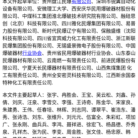
本文件起草单位：贵州盘江民爆
有限公司
、深圳市锐翼自动化
设备有限公司、安微理工大学、西安庆华民用爆破器材股份有
限公司、中煤科工集团淮北爆破技术研究院有限公司、融硅思
创（北京）科技有限公司、四川雅化民爆集团有限公司、易普
力股份有限公司、新时代民爆辽宁有限公司、保融盛维（沈阳
科技有限公司、四川省宜宾威力化工有限责任公司、浙江新联
民爆集团股份有限公司、无锡盛景微电子股份有限公司、中国
爆破器材
行业协会
、贵州省民用爆破器材行业协会、山东泰山
民爆器材有限公司、云南燃一有限责任公司、前进民爆股份有
限公司、宁夏天长民爆器材有限责任公司、山西焦煤集团 化
工有限责任公司、贵州全安密灵科技有限公司、江西新余国泰
特种化工有限责任公司.
本文件主要起草人：张宇、冉胜会、王宝、吴云松、刘鑫、孙
倩、刘庆、汪泉、李雪交、李强、王诗奇、陈金华、宋家良、
朱建勇、王伟、任春培、林辉、刘志同、谭翠平、崔浩东、潘
秀、张诗浩、刘东、张维升、刘元元、伍富全、朱彩虹、项加
广、张永刚、曲兵兵、李鸿、聂祥进、徐宏飞、杨昌德、乔秀
泉、孔祥杰、张为民、李变、周金胜、张文佳、杨忠原、韩