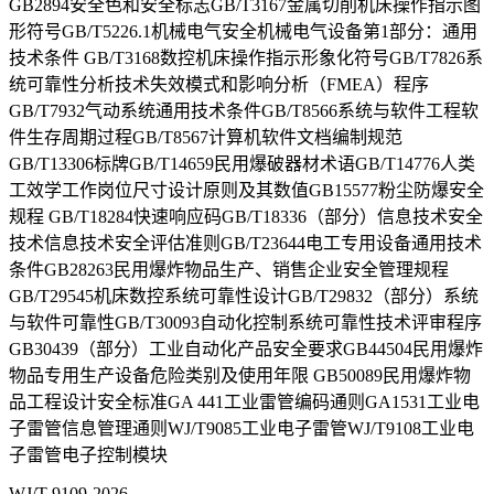
GB2894安全色和安全标志GB/T3167金属切削机床操作指示图
形符号GB/T5226.1机械电气安全机械电气设备第1部分：通用
技术条件 GB/T3168数控机床操作指示形象化符号GB/T7826系
统可靠性分析技术失效模式和影响分析（FMEA）程序
GB/T7932气动系统通用技术条件GB/T8566系统与软件工程软
件生存周期过程GB/T8567计算机软件文档编制规范
GB/T13306标牌GB/T14659民用爆破器材术语GB/T14776人类
工效学工作岗位尺寸设计原则及其数值GB15577粉尘防爆安全
规程 GB/T18284快速响应码GB/T18336（部分）信息技术安全
技术信息技术安全评估准则GB/T23644电工专用设备通用技术
条件GB28263民用爆炸物品生产、销售企业安全管理规程
GB/T29545机床数控系统可靠性设计GB/T29832（部分）系统
与软件可靠性GB/T30093自动化控制系统可靠性技术评审程序
GB30439（部分）工业自动化产品安全要求GB44504民用爆炸
物品专用生产设备危险类别及使用年限 GB50089民用爆炸物
品工程设计安全标准GA 441工业雷管编码通则GA1531工业电
子雷管信息管理通则WJ/T9085工业电子雷管WJ/T9108工业电
子雷管电子控制模块
WJ/T 9109-2026