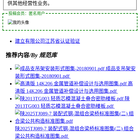
供其他经营性业务。
投稿会员：匿名用户
建立
有限公司
江苏省
认证
验证
推荐内容
/By 规范库
成品支吊架安
装形式图集-20180901.pdf
高
清版 14K206 金属管道补偿设计与选用图集.pdf
陕
2013TG003 轻质芯模混凝土叠合密肋楼板.pdf
陕2025TJ089-7 装配式钢-混组合梁桥标准图集(二) 组合
梁公共构造标准图集.pdf