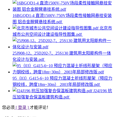
16BGQD1-4 直流1500V-750V场段柔性接触网悬挂安装
图 铝合金腕臂悬挂系统.pdf
北京市
城市公共空间设计建设指导性图集.pdf
25J908-12、25D202-7、25S130 建筑用太阳能构件一体
化设计与安装.pdf
95（03）G415-6~10 预应力混凝土折线形屋架（预应力
钢绞线，跨度18m~30m） 2003年局部修改版.pdf
J24J196 抗
压加强复合保温板建筑构造.pdf
您必须
[ 登录 ]
才能评论！