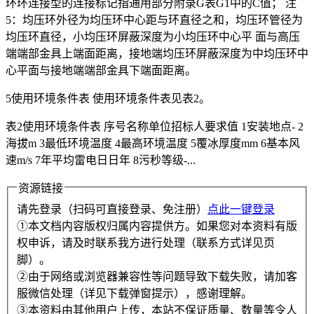
环环连接型的连接标记指通用部分附录G表G1中的C值； 注
5：均压环外径为均压环中心距与环直径之和，均压环管径为
均压环直径，小均压环屏蔽深度为小均压环中心平 面与高压
端端部金具上端面距离，接地端均压环屏蔽深度为中均压环中
心平面与接地端端部金具下端面距离。
5使用环境条件表 使用环境条件表见表2。
表2使用环境条件表 序号名称单位招标人要求值 1安装地点- 2
海拔m 3最低环境温度 4最高环境温度 5覆冰厚度mm 6基本风
速m/s 7年平均雷电日日年 8污秒等级-...
资源链接
请先登录（扫码可直接登录、免注册）
点此一键登录
①本文档内容版权归属内容提供方。如果您对本资料有版
权申诉，请及时联系我方进行处理（联系方式详见页
脚）。
②由于网络或浏览器兼容性等问题导致下载失败，请加客
服微信处理（详见下载弹窗提示），感谢理解。
③本资料由其他用户上传，本站不保证质量、数量等令人