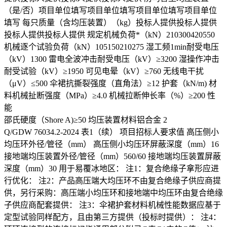
（是/否）项目单位填写项目单位填写项目单位填写项目单位
填写 每只质量（含均压装置）（kg）投标人提供投标人提供
投标人提供投标人提供 规定机械负荷*（kN）210300420550
机械逐个试验负荷（kN）105150210275 湿工频1min耐受电压
（kV）1300 雷电全波冲击耐受电压（kV）≥3200 湿操作冲击
耐受试验（kV）≥1950 可见电晕（kV）≥760 无线电干扰
（μV）≤500 伞裙抗撕裂强度（直角法）≥12 护套（kN/m) 材
料机械扯断强度（MPa）≥4.0 机械拉断伸长率（%）≥200 性
能
邵氏硬度（Shore A)≥50 均压装置材料铝合金 2
Q/GDW 76034.2-2024 表1（续） 项目招标人要求值 高压侧小
均压环外径/管径（mm） 高压侧小均压环屏蔽深度（mm）16
接地端均压装置外径/管径（mm）560/60 接地端均压装置屏蔽
深度（mm）30 用于易覆冰地区： 注1：复合绝缘子拿形应进
行优化： 注2：产品高压端大均压环不由复合绝缘子供应商提
供，另行采购：高压端小均压环和接地端中均压环由复合绝缘
子供应商配套提供： 注3：伞裙护套材料机械性能数据应基于
定型试验同样配方，且由第三方提供（投标时提供）： 注4：