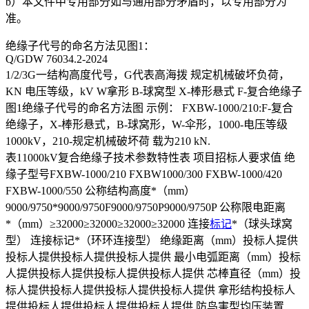
b）本文件中专用部分如与通用部分矛盾时，以专用部分为
准。
绝缘子代号的命名方法见图1：
Q/GDW 76034.2-2024
1/2/3G一结构高度代号，G代表高海拨 规定机械破坏负荷，
KN 电压等级，kV W拿形 B-球窝型 X-棒形悬式 F-复合绝缘子
图1绝缘子代号的命名方法图 示例： FXBW-1000/210:F-复合
绝缘子，X-棒形悬式，B-球窝形，W-伞形，1000-电压等级
1000kV，210-规定机械破坏荷 载为210 kN.
表11000kV复合绝缘子技术参数特性表 项目招标人要求值 绝
缘子型号FXBW-1000/210 FXBW1000/300 FXBW-1000/420
FXBW-1000/550 公称结构高度*（mm）
9000/9750*9000/9750F9000/9750P9000/9750P 公称限电距离
*（mm）≥32000≥32000≥32000≥32000 连接
标记
*（球头球窝
型） 连接标记*（环环连接型） 绝缘距离（mm）投标人提供
投标人提供投标人提供投标人提供 最小电弧距离（mm）投标
人提供投标人提供投标人提供投标人提供 芯棒直径（mm）投
标人提供投标人提供投标人提供投标人提供 拿形结构投标人
提供投标人提供投标人提供投标人提供 防鸟害型均压装置