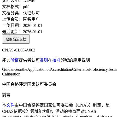
文档大小：
1.1MB
文档格式：
pdf
文档分类：
认证认可
上传会员：
匿名用户
上传日期：
2026-01-01
最后更新：
2026-01-01
获取高清文档
CNAS-CL03-A002
能力
验证
提供者认可
准则
在
校准
领域的应用说明
GuidanceontheApplicationofAccreditationCriteriaforProficiencyTesti
Calibration
中国合格评定国家认可委员会
前言
本
文件
由中国合格评定国家认可委员会（CNAS）制定，是
CNAS依据校准领域能力验证活动的特点而对CNAS-