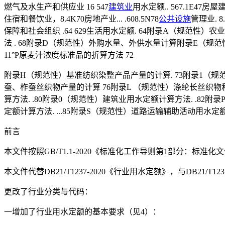
燃气及水生产和供应业 16 547
建筑业
用水定额.. 567.1E47房
住宿和餐饮业，8.4K70房地产业... .608.5N78
公共设施
管理业. 8
保障和社会组织 .64 629生活用水定额. 64附录A（规范性）
法 . 68附录D（规范性）外购水量、外供水量计算附录E（规范
11°P原麦汁浓度标准品的折算方法 72
附录H（规范性）基准纺织染整产品产量的计算. 73附录1（规范性
蚕、柞蚕丝织物产量的计算 76附录L （规范性）涤纶长丝织物
算方法. .80附录0（规范性）建筑业用水定额计算方法. .82
定额计算方法. ...85附录S（规范性）道路运输辅助活动用水定
前言
本文件按照GB/T1.1-2020《标准化工作导则第1部分：标准
本文件代替DB21/T1237-2020《行业用水定额》，与DB21
更改了行业分类与代码：
一增加了行业用水定额的基本要求（见4）：