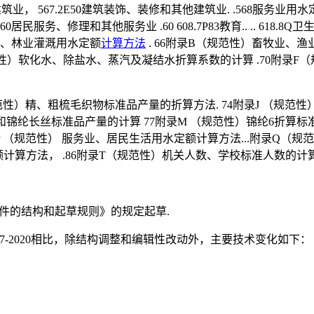
屋建筑业， 567.2E50建筑装饰、装修和其他建筑业. .568服务业用水定额.
.60居民服务、修理和其他服务业 .60 608.7P83教育.. .. 618.
农业、林业灌溉用水定额
计算方法
. 66附录B（规范性）畜牧业、
性）软化水、除盐水、蒸汽及凝结水折算系数的计算 .70附录F（
）精、粗梳毛织物标准品产量的折算方法. 74附录J （规范性）基
和锦纶长丝标准品产量的计算 77附录M （规范性）锦纶6折算标
附录P （规范性） 服务业、居民生活用水定额计算方法...附录Q（
额计算方法， .86附录T（规范性）机关人数、学校标准人数的计算方
化文件的结构和起草规则》的规定起草.
/T1237-2020相比，除结构调整和编辑性改动外，主要技术变化如下：