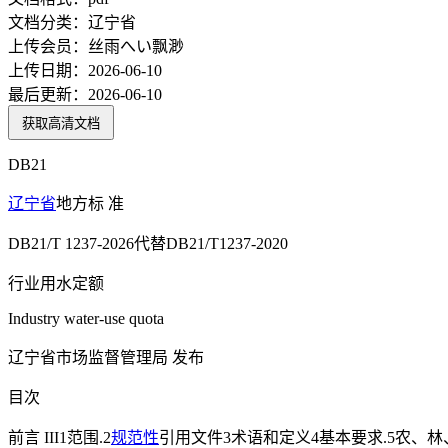
文档分类：
辽宁省
上传会员：
丝雨へい飘渺
上传日期：
2026-06-10
最后更新：
2026-06-10
获取高清文档
DB21
辽宁省
地方标 准
DB21/T 1237-2026代替DB21/T1237-2020
行业用水定额
Industry water-use quota
辽宁省市场监督管理局 发布
目次
前言 III1范围.2
规范性
引用文件3术语和定义4基本要求.5农、林、牧、