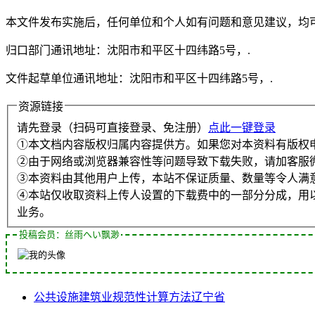
本文件发布实施后，任何单位和个人如有问题和意见建议，均
归口部门通讯地址：沈阳市和平区十四纬路5号，.
文件起草单位通讯地址：沈阳市和平区十四纬路5号，.
资源链接
请先登录（扫码可直接登录、免注册）
点此一键登录
①本文档内容版权归属内容提供方。如果您对本资料有版权
②由于网络或浏览器兼容性等问题导致下载失败，请加客服
③本资料由其他用户上传，本站不保证质量、数量等令人满
④本站仅收取资料上传人设置的下载费中的一部分分成，用
业务。
投稿会员：丝雨へい飘渺
公共设施
建筑业
规范性
计算方法
辽宁省