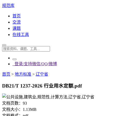
规范库
首页
交流
课题
在线工具
登录/支持微信/QQ/微博
首页
>
地方标准
>
辽宁省
DB21/T 1237-2026 行业用水定额.pdf
文档页数：
93
文档大小：
1.13MB
文档格式：
pdf