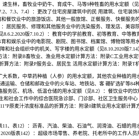
速生林，畜牧业中奶牛、育成牛、马等9种牲畜的用水定额（见5.2
0版7.2、7.3、7.4）：更改了住宅房屋建筑中的民 用建筑、住宅装饰
：住宿和餐饮业中的旅游饭店、其他一般旅馆、正餐服务、快餐服务的用
9）：居民服务、修理和其他服务业中的洗染服务、理发店、美容院、洗浴
2.2020版7.10.2）：教育中的学前教育、初等教育、中等教育
化、体育和娱乐业中的电影院、剧院、图书馆、档案馆、博物馆等用水定额（见
、社会保障和社会组织中的机关、写字楼的用水定额（见8.10.2020
额计算方法：附录B畜牧业、渔业用水定额计算方法：附录C工业用
折算方法：附录P服务业、居民生 活用水定额计算方法：附录T
大系数，中草药种植（人参）的用水定额，其他农业种植的用水
通运输、仓储和邮政业中的火车站、地铁站、客 硼矿选矿等84种工
务区、机场、低温仓储的用水定额（见8.2）：餐饮业中的饮料
生和社会工作中的综合医院急诊部、门诊部、社区卫生服务中心（
录G11°P原麦汁浓度标准品的折算方法：附录0建筑业用水定额
表11、表12）：沥青、汽油、柴油、石油气、润滑油、石蜡的用水
，2020版表142）：超级市场零售、养老院、托老所中的工作人员用水