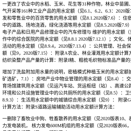
一更改了农业中的水稻、玉米、花生等31种作物，林业中苗圃、
气开采等161种工业产品的用水定额（见6.1、6.2、6.3：202
发和零售业中的百货零售的用水定额（见8.1.2020版7.6）
中的道路、场地浇酒，绿化浇酒等用水定额（见8.5.2020版7.
电子产品和日用产品修理业中的汽车修理与 维护的用水定额（见8.6.
作中的综合医院的用水定额（见8.8.1 2020版7.12.1）；文
活动的用水定额（见8.9.4，2020版7.13.4）：公共管理
额（见9，2020版7.15）：附录A农业、林业灌溉用水定
纺织染整产品产量的计算：附录I精、粗梳毛织物标准品产量的
增加了洗盐附加用水量的说明，密植模式种植玉米的用水定额扩
矿选矿，7.1）：房地产业中物业管理的用水定额（见8.4）：交
育场馆建筑用水定额（见运汽车站、货运枢纽（站）、高速公路服
环境和公共设施管理业中的公共厕所的用水定额（见8.5）：卫
8.9.3）：生活用水定额中的城镇综合用水定额（见9）： 附
计算方法：附录S道路运输辅助活动用水定额计算方法：
一删除了畜牧业中狗、牲畜散养的用水定额（见2020版表10、
力发电装机， 核力发电600M机组的用水定额（见2020版表66