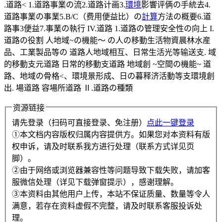
.道路< 1.道路事業の流2.道路计画3.
環境
影響评俩の手統去4.
道路事業の事業5.B/C（费用便益比）の
計算
方法の概要6.道
路事3便益7.事業の執行 IV.道路 1.道路の管理安全性の向上 I.
道路の役割 人地域~の機能～ の人の移動生活物資晨林水産
品、工業製品等の 道路人地域相互、日常生活光等输送支. 域
的移動支元道路 日常的移動支道路 地域創 ~空間の機能~ 道
路、地域の骨格<、環境景形成、日の暮释济活動等支環境創
出. 場道路 容場所道路 Ⅱ.道路の種類
资源链接
请先登录（扫码可直接登录、免注册）
点此一键登录
①本文档内容版权归属内容提供方。如果您对本资料有版
权申诉，请及时联系我方进行处理（联系方式详见页
脚）。
②由于网络或浏览器兼容性等问题导致下载失败，请加客
服微信处理（详见下载弹窗提示），感谢理解。
③本资料由其他用户上传，本站不保证质量、数量等令人
满意，若存在资料虚假不完整，请及时联系客服投诉处
理。