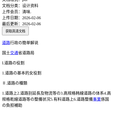
文档分类：
设计资料
上传会员：
清味.
上传日期：
2026-02-06
最后更新：
2026-02-06
获取高清文档
道路
行政の簡单解说
国土
交通
省道路局
I.道路の役割
1.道路の基本的女役割
Ⅱ.道路の種類
1.道路上2.道路别延長及物流等の3.高规格韩線道路の体系4.高
规格乾線道路等の整備状况5.有料道路上6.道路整備
事業
係国
の負担補助