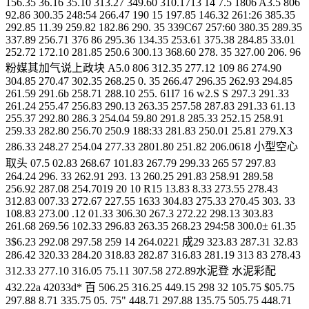
156.35 36.16 35.10 313.27 349.60 310.1713 14 7.5 1806 A3.5 806
92.86 300.35 248:54 266.47 190 15 197.85 146.32 261:26 385.35
292.85 11.39 259.82 182.86 290. 35 339C67 257:60 380.35 289.35
337.89 256.71 376 86 295.36 134.35 253.61 375.38 284.85 33.01
252.72 172.10 281.85 250.6 300.13 368.60 278. 35 327.00 206. 96
粉媒其加气说上政块 A5.0 806 312.35 277.12 109 86 274.90
304.85 270.47 302.35 268.25 0. 35 266.47 296.35 262.93 294.85
261.59 291.6b 258.71 288.10 255. 61I7 16 w2.S S 297.3 291.33
261.24 255.47 256.83 290.13 263.35 257.58 287.83 291.33 61.13
255.37 292.80 286.3 254.04 59.80 291.8 285.33 252.15 258.91
259.33 282.80 256.70 250.9 188:33 281.83 250.01 25.81 279.X3
286.33 248.27 254.04 277.33 2801.80 251.82 206.0618 小型空心
取头 07.5 02.83 268.67 101.83 267.79 299.33 265 57 297.83
264.24 296. 33 262.91 293. 13 260.25 291.83 258.91 289.58
256.92 287.08 254.7019 20 10 R15 13.83 8.33 273.55 278.43
312.83 007.33 272.67 227.55 1633 304.83 275.33 270.45 303. 33
108.83 273.00 .12 01.33 306.30 267.3 272.22 298.13 303.83
261.68 269.56 102.33 296.83 263.35 268.23 294:58 300.0± 61.35
3$6.23 292.08 297.58 259 14 264.0221 成29 323.83 287.31 32.83
286.42 320.33 284.20 318.83 282.87 316.83 281.19 313 83 278.43
312.33 277.10 316.05 75.11 307.58 272.89水泥登 水泥彩配
432.22a 42033d* 百 506.25 316.25 449.15 298 32 105.75 $05.75
297.88 8.71 335.75 05. 75" 448.71 297.88 135.75 505.75 448.71