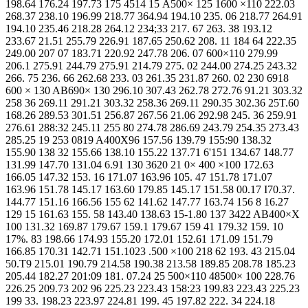
198.64 176.24 197.73 175 4514 15 A500× 125 1600 ×110 222.03
268.37 238.10 196.99 218.77 364.94 194.10 235. 06 218.77 264.91
194.10 235.46 218.28 264.12 234;33 217. 67 263. 38 193.12
233.67 21.51 255.79 226.91 187.65 250.62 208. 11 184 64 222.35
249.00 207 07 183.71 220.92 247.78 206. 07 600×110 279.99
206.1 275.91 244.79 275.91 214.79 275. 02 244.00 274.25 243.32
266. 75 236. 66 262.68 233. 03 261.35 231.87 260. 02 230 6918
600 × 130 AB690× 130 296.10 307.43 262.78 272.76 91.21 303.32
258 36 269.11 291.21 303.32 258.36 269.11 290.35 302.36 25T.60
168.26 289.53 301.51 256.87 267.56 21.06 292.98 245. 36 259.91
276.61 288:32 245.11 255 80 274.78 286.69 243.79 254.35 273.43
285.25 19 253 0819 A400X96 157.56 139.79 155:90 138.32
155.90 138 32 155.66 138.10 155.22 137.71 6'151 134.67 148.77
131.99 147.70 131.04 6.91 130 3620 21 0× 400 ×100 172.63
166.05 147.32 153. 16 171.07 163.96 105. 47 151.78 171.07
163.96 151.78 145.17 163.60 179.85 145.17 151.58 00.17 I70.37.
144.77 151.16 166.56 155 62 141.62 147.77 163.74 156 8 16.27
129 15 161.63 155. 58 143.40 138.63 15-1.80 137 3422 AB400×X
100 131.32 169.87 179.67 159.1 179.67 159 41 179.32 159. 10
17%. 83 198.66 174.93 155.20 172.01 152.61 171.09 151.79
166.85 170.31 142.71 151.1023 .500 ×100 218 62 193. 43 215.04
50.T9 215.01 190.79 214.58 190.38 213.58 189.85 208.78 185.23
205.44 182.27 201:09 181. 07.24 25 500×110 48500× 100 228.76
226.25 209.73 202 96 225.23 223.43 158:23 199.83 223.43 225.23
199 33. 198.23 223.97 224.81 199. 45 197.82 222. 34 224.18