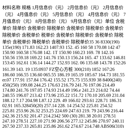
材料名称 规格 1月信息价（元） 2月信息价（元） 2月信息价
（元） 4月值息价（元） 5月信息价（元） 4月信息价（元） 7
月值息价（元） 8月信息价（元） 9月信息价（元）单位 含税
单价 除单价 含税单价 除税单价 含税单价 除税单价 含税单价
除税单价 含税单价 税单价 含税单价 除税单价 含税单价 除税
单价 含税单价 降税单价 含税单价 除税单价35 36 8330(190)
135e(190) 171.83 162.23 1407.93 152. 45 160 58 170.08 142 47
150.90 160.58 176.08 142. 1T 150.90 160.23 169. 78 142.16
150.56 159.18 169.22 141.76 150.13 156.24 165. 47 133.62 146.81
153:45 162.61 136.14 144.27 152.93 162. 06 135.68 143.78 152:26
161.39 143. 19 135:0937 FZ空心方桩 300(210) 1852 167:26
186.60 166.55 136.60 065.55 186.19 165.19 185.67 164.73 181.55
er.07 177.91 157.84 176.42 155.52 175.75 155.939 38 8400(240)
450(250) 199.08 244.25 176.63 216.79 241.76 197.06 214.49
174.80 241.76 197.05 174.93 214.49 196.e 241.23 214.02 74.44
240.55 196.07 213.42 173.96 235.22 151.72 170.10 205.69 231.04
188.12 7.17 204.98 L87.12 229. 49 166.02 293.61 228.71 186.31
02.91 165.328450(20) 257.14 228. 14 254.52 225.81 254.52
225.81 253.96 26.32 253.25 224.69 247.63 219. 79 243.96 216.44
242.36 215.92 201.47 214.2342 500 (30) 281.38 20.01 278.51
247.10 278.51 227.10 271.90 206.56 277.12 245.86 270.97 240.11
267.50 237.33 265.81 235.86 261.62 274.67 214.748 ABS06(310)