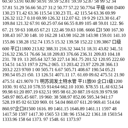
60.50 53.91 60.80 50.91 59.59 52.8T 59.59 52.87 58 99 52 34
57.81 51.29 56.66 50.27 31:2 50.77 57.22 50.7764 平级 600 D400
130.23 T1.42 63.36 115.54 130.23 TL. 42 115.54 63.36 69.99
126.32 112.7 0.10 69.99 126.32 112.07 62. 19 9 29 123.30 61.47
109.84 121.32 67.91 60.25 07.64 66.55 8.89 105 48 59.01 122. $6
67. 21 59 63 108.65 67.21 122.46 59.63 108. 6666 口I 500 167.30
108.43 167.30 148. 10 162.28 143.98 162.28 143.98 159.01 141.10
155.86 138.28 152.74 135.5 15.32 139.58 152.22 139.3867 口级
600 平口11800 213.82 388.31 216.32 344.51 18.31 43.82 34L.51
216.32 236.51 76.66 34.18 209.83 376.66 236.31 209.83 104.18
231. 78 19. 13 205.64 327.50 227.14 361.75 201.52 120.95 222.60
154.51 14.53 197.9 22%.2 065. 13 203.42 23.97 229.28 366.13
203.2 223 9769 1 00 505.71 6.67 505.71 408.67 190.54 05.21
190.54 05.21 t50. 13 126.51 4071.11 17. 61.69 09.62 475.51 21.90
475.51 421.9070 71 明苏润发土特水管 平11放00 企口1级1200
1030. 91 652.10 578.55 914:64 662.10 1030. $78.55 1L.6I 632.54
99.98 61:20 897.19 632.51 995 98 61.20 887.19 619.39 979.98
549.97 865.45 607. 19 960: 38 508.97 852.06 595.34 941:17
528.19 85 02 61320 969. 01 54.04 860.07 611.20 969.41 514.04
860.97企口81500 1616. 89 1461.15 1646.89 1461.11 1597 48
1417.50 1597 1417.30 1565 53 138: 96 1534.22 1361.18 1503:54
1333.96 158 64 1373. 97 1548. 61 1373.97