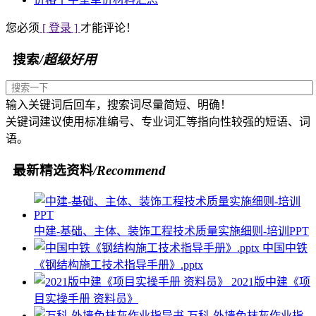
您必须
[ 登录 ]
才能评论！
搜索
/超级好用
输入关键词后回车，搜索词尽量简短、明确！
关键词建议使用标准编号、专业词汇等指向性较强的短语、词
语。
最新精选资料
/Recommend
中建-基础、主体、装饰工程技术质量实施细则-培训PPT
中国中铁
《钢结构施工技术指导手册》.pptx
2021版中建《项
目实操手册 资料员》
万科-外墙免抹灰作业指