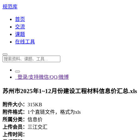
规范库
首页
交流
课题
在线工具
登录/支持微信/QQ/微博
苏州市2025年1~12月份建设工程材料信息价汇总.xls
附件大小：
315KB
附件格式：
1个直链文件，格式为xls
所属分类：
信息价
上传会员：
三江交汇
上传时间：