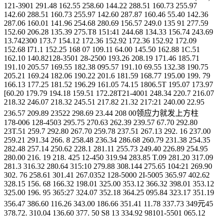
121-3901 291.48 162.55 258.60 144.22 288.51 160.73 255.97
142.60 288.51 160.73 255.97 142.60 287.87 160.46 55.40 142.36
287.06 160.01 141.96 254.68 280.69 156.57 249.0 135 91 277.59
152.60 206.28 135.39 275.T8 151:41 244.68 134.33 156.74 243.69
13.742300 173.7 154.12 172.36 152.92 172.36 152.92 172.09
152.68 I71.1 152.25 168 07 109.11 64.00 145.50 162.88 1C.51
162.10 140.82128-3501 28-2500 193.26 208.19 171.46 185.71
191.10 205.57 169.55 182.38 095.57 191.10 69.55 132.38 190.75
205.21 169.24 182.06 190.22 201.6 181.59 168.77 195.00 199. 79
166.13 177.25 181.52 196.29 161.05 74.15 1806.5T 195.07 173.97
[60.20 179.79 194.18 159.51 172.28T21-4001 248.34 220.7 216.07
218.32 246.07 218.32 245.51 217.82 21.32 217:21 240.00 22.95
236.57 209.89 23522 298.69 23.44 208 00领应力就发上方柱
178-006 128-4503 295.75 270.63 262.39 239.57 67.70 292.80
23T.51 259.7 292.80 267.70 259.78 237.51 267.13 292. 16 237.00
259.21 291.34 266. 8 258.48 236.34 286.68 260.79 231.38 254.35
282.48 257.14 250.62 228.1 281.11 255.73 249.40 226.89 254.95
280.00 216. 19 218. 425 12-450 319.94 283.85 T.09 281.20 317.09
281.3 316.32 280.64 315:10 279.88 308.144 275.65 104:21 269.90
302. 76 258.61 301.41 267.0352 128-5000 2I-5005 365.97 402.62
328.15 156. 68 166.32 198.01 325.00 353.12 366.32 398.01 353.12
325.00 196. 95 365:27 324.07 352.18 364.25 095.84 323.17 351.19
356.47 386.60 116.26 343.00 186.66 351.41 11.78 337.73 349元45
378.72. 310.04 136.60 377. 50 S8 13 334.92 98101-5501 065.12