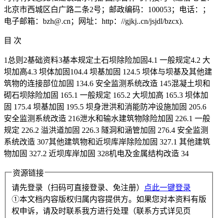
北京市西城区白广路二条2号；邮政编码：100053；电话：；
电子邮箱：bzh@.cn；网址：http：//gjkj..cn/jsjdl/bzcx).
目 次
1总则2基础资料3基本规定土石坝除险加固4.1 一般规定4.2 大
坝加高4.3 坝体加固104.4 坝基加固 124.5 坝体与坝基及其他建
筑物的连接部位加固 134.6 安全监测系统改造 145混凝土坝和
砌石坝除险加固 165.1 一般规定 165.2 大坝加高 165.3 坝体加
固 175.4 坝基加固 195.5 坝身泄洪和消能防冲设施加固 205.6
安全监测系统改造 216泄水和输水建筑物除险加固 226.1 一般
规定 226.2 溢洪道加固 226.3 隧洞和涵管加固 276.4 安全监测
系统改造 307其他建筑物和近坝库岸除险加固 327.1 其他建筑
物加固 327.2 近坝库岸加固 328机电及金属结构改造 34
资源链接
请先登录（扫码可直接登录、免注册）
点此一键登录
①本文档内容版权归属内容提供方。如果您对本资料有版
权申诉，请及时联系我方进行处理（联系方式详见页