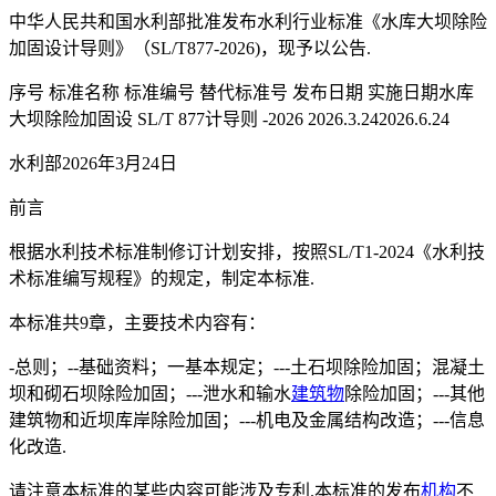
中华人民共和国水利部批准发布水利行业标准《水库大坝除险
加固设计导则》（SL/T877-2026)，现予以公告.
序号 标准名称 标准编号 替代标准号 发布日期 实施日期水库
大坝除险加固设 SL/T 877计导则 -2026 2026.3.242026.6.24
水利部2026年3月24日
前言
根据水利技术标准制修订计划安排，按照SL/T1-2024《水利技
术标准编写规程》的规定，制定本标准.
本标准共9章，主要技术内容有：
-总则；--基础资料；一基本规定；---土石坝除险加固；混凝土
坝和砌石坝除险加固；---泄水和输水
建筑物
除险加固；---其他
建筑物和近坝库岸除险加固；---机电及金属结构改造；---信息
化改造.
请注意本标准的某些内容可能涉及专利.本标准的发布
机构
不