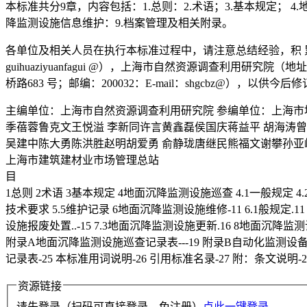
本标准共分9章，内容包括：1.总则：2.术语；3.基本规定； 
降监测设施信息维护：9.档案管理及相关附录。
各单位及相关人员在执行本标准过程中，请注意总结经验，积 累资
guihuaziyuanfagui @），上海市自然资源调查利用研究院
桥路683 号；邮编：200032：E-mail：shgcbz@），以供今后
主编单位：上海市自然资源调查利用研究院 参编单位：上海市
季蓓蓉鲁克文王悦溢 李新同许言黄鑫磊侯国庆蒋益平 胡海涛曾
吴建中陈大勇陈洪胜赵明胡爱勇 俞静珑唐继民熊福文谢攀孙亚
上海市建筑建材业市场管理总站
目
1总则 2术语 3基本规定 4地面沉降监测设施巡查 4.1一般规定 4.2
技术要求 5.5维护记录 6地面沉降监测设施维修-11 6.1般规定.11
设施报废处置..-15 7.3地面沉降监测设施更新.16 8地面沉降监测设施
附录A地面沉降监测设施巡查记录表---19 附录B自动化监测设备
记录表-25 本标准用词说明-26 引用标准名录-27 附：条文说明-29.
资源链接
请先登录（扫码可直接登录、免注册）
点此一键登录