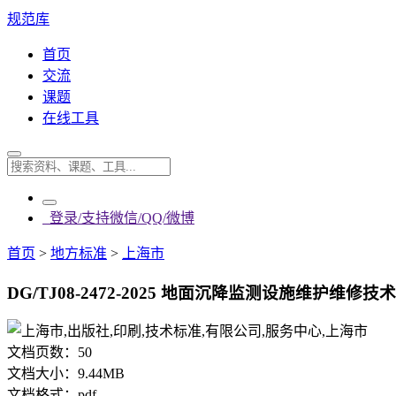
规范库
首页
交流
课题
在线工具
登录/支持微信/QQ/微博
首页
>
地方标准
>
上海市
DG/TJ08-2472-2025 地面沉降监测设施维护维修技术
文档页数：
50
文档大小：
9.44MB
文档格式：
pdf