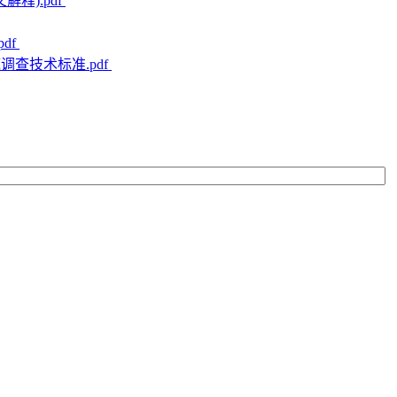
解释).pdf
df
基底调查技术标准.pdf