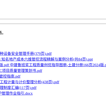
语。
设备安全管理手册(379页).pdf
知名地产成本六维管控流程精解与案例分析(共84页).ppt
中建鲁班奖工程质量创优指导图册-土建分册166页2024版.p
C项目质量管理策划书.pdf
控指南.pdf
程计量与计价整理分析(438页).pdf
度汇编(117页).pdf
管理作业指引.docx