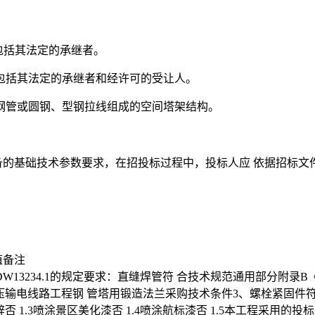
。
织，包括其法定的承继者。
织，包括其法定的承继者和经许可的受让人。
、其他构件用钢管或圆钢、型钢拉线组成的空间塔架结构。
备的基础技术参数要求，在招投标过程中，投标人应 依据招标
值备注
W13234.1的规定要求：直缝焊管符 合技术规范通用部分附录
输电线路工程钢 管塔用锻造法兰采购技术条件3、螺栓紧固件符合
否 1.3喷涂景区美化漆否 1.4喷涂航标漆否 1.5本工程采用的投