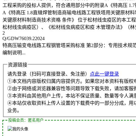
工程采购的投标人提供，符合通用部分中的附录A《特高压 1
A《特高压 1.8直缝焊管制造商输电线路工程铁塔用关键原材料
关键原材料制造商技术资格 条件》 位于松材线虫疫区的本工程包
松材线虫病疫区）、《松材线虫病疫区和疫 木管理办法》（林生发
2
Q/GDW76039.22024
特高压输变电线路工程钢管塔采购标准 第2部分：专用技术规
编制说明...
资源链接
请先登录（扫码可直接登录、免注册）
点此一键登录
①本文档内容版权归属内容提供方。如果您对本资料有版权
②由于网络或浏览器兼容性等问题导致下载失败，请加客服
③本资料由其他用户上传，本站不保证质量、数量等令人满
④本站仅收取资料上传人设置的下载费中的一部分分成，用
业务。
投稿会员：匿名用户