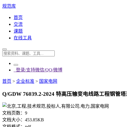
规范库
首页
交流
课题
在线工具
登录/支持微信/QQ/微博
首页
>
企业标准
>
国家电网
Q/GDW 76039.2-2024 特高压输变电线路工程钢
文档页数：
9
文档大小：
453.85KB
文档格式：
pdf