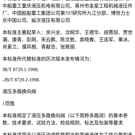
中船重工重庆液压机电有限公司、青州市金星工程机械液压件
厂、中国船舶重工集团公司第707研究所九江分部、博世力士
乐中国公司、榆次液压有限公司.
本标准主要起草人：余兴全、沈皖华、王德华、胡菁琼、贾世
潮、康青、彭刚、宋云鹏、陈文胜、袁晓春、王连军、果冰、
肖素兰、濮风根、青献忠、张筱丽.
本标准所代替标准的历次版本发布情况为：
JB/T 8729.1-1998;
-JB/T 8729.2-1998.
液压多路换向阀
1范围
本标准规定了液压多路换向阀（以下简称多路润）的基本参
数、技术要求、试验方法、检验规则、标志及包装等要求.
本标准适用于以液压油或性能相当的其他液体为工作介质的多