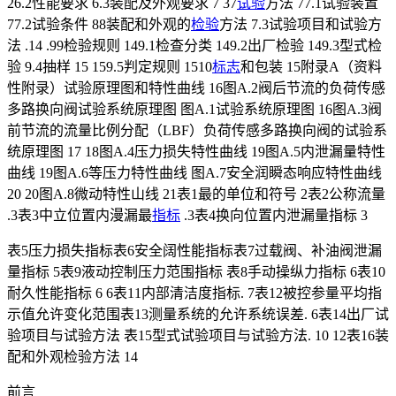
26.2性能要求 6.3装配及外观要求 7 37
试验
方法 77.1试验装置
77.2试验条件 88装配和外观的
检验
方法 7.3试验项目和试验方
法 .14 .99检验规则 149.1检查分类 149.2出厂检验 149.3型式检
验 9.4抽样 15 159.5判定规则 1510
标志
和包装 15附录A（资料
性附录）试验原理图和特性曲线 16图A.2阀后节流的负荷传感
多路换向阀试验系统原理图 图A.1试验系统原理图 16图A.3阀
前节流的流量比例分配（LBF）负荷传感多路换向阀的试验系
统原理图 17 18图A.4压力损失特性曲线 19图A.5内泄漏量特性
曲线 19图A.6等压力特性曲线 图A.7安全润瞬态响应特性曲线
20 20图A.8微动特性山线 21表1最的单位和符号 2表2公称流量
.3表3中立位置内漫漏最
指标
.3表4换向位置内泄漏量指标 3
表5压力损失指标表6安全阔性能指标表7过载阀、补油阀泄漏
量指标 5表9液动控制压力范围指标 表8手动操纵力指标 6表10
耐久性能指标 6 6表11内部清洁度指标. 7表12被控参量平均指
示值允许变化范围表13测量系统的允许系统误差. 6表14出厂试
验项目与试验方法 表15型式试验项目与试验方法. 10 12表16装
配和外观检验方法 14
前言