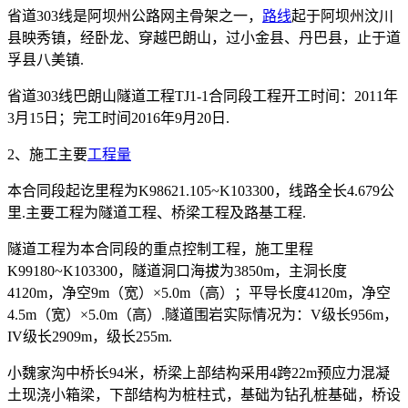
省道303线是阿坝州公路网主骨架之一，
路线
起于阿坝州汶川
县映秀镇，经卧龙、穿越巴朗山，过小金县、丹巴县，止于道
孚县八美镇.
省道303线巴朗山隧道工程TJ1-1合同段工程开工时间：2011年
3月15日；完工时间2016年9月20日.
2、施工主要
工程量
本合同段起讫里程为K98621.105~K103300，线路全长4.679公
里.主要工程为隧道工程、桥梁工程及路基工程.
隧道工程为本合同段的重点控制工程，施工里程
K99180~K103300，隧道洞口海拔为3850m，主洞长度
4120m，净空9m（宽）×5.0m（高）；平导长度4120m，净空
4.5m（宽）×5.0m（高）.隧道围岩实际情况为：V级长956m，
IV级长2909m，级长255m.
小魏家沟中桥长94米，桥梁上部结构采用4跨22m预应力混凝
土现浇小箱梁，下部结构为桩柱式，基础为钻孔桩基础，桥设