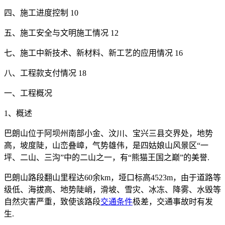
四、施工进度控制 10
五、施工安全与文明施工情况 12
七、施工中新技术、新材料、新工艺的应用情况 16
八、工程款支付情况 18
一、工程概况
1、概述
巴朗山位于阿坝州南部小金、汶川、宝兴三县交界处，地势
高，坡度陡，山峦叠嶂，气势雄伟，是四姑娘山风景区“一
坪、二山、三沟”中的二山之一，有“熊猫王国之巅”的美誉.
巴朗山路段翻山里程达60余km，垭口标高4523m，由于道路等
级低、海拔高、地势陡峭，滑坡、雪灾、冰冻、降雾、水毁等
自然灾害严重，致使该路段
交通条件
极差，交通事故时有发
生.