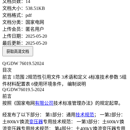
文档页数：
14
文档大小：
538.51KB
文档格式：
pdf
文档分类：
国家电网
上传会员：
匿名用户
上传日期：
2025-05-20
最后更新：
2025-05-20
获取高清文档
Q/GDW 76019.52024
目次
前言 1范围 2规范性引用文件 3术语和定义 4标准技术参数 5组
件材料配置表 6使用环境条件， 编制说明
Q/GDW76019.5-2024
前言
按照《国家电网
有限公司
技术标准管理办法》的规定起草。
经发布了以下部分： 第1部分：通用
技术规范
； 一第2部分：
土800kV换流
变压器
专用技术规范： 一第3部分：土600kV换
流变压器专用技术规范： 第4部分：土400kV换流变压器专用