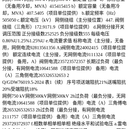
（无备用冷却，MVA）415415415 b）额定容量（无备用冷
却，MVA）407.5405（项目单位提供） b.额定频率（Hz）
505050 c.额定电压（kV） 网侧绕组（主分接位置）447. 阀侧
绕组（三角形）172.9171.9（项目单位提供） d.网侧分接开关
调压范围 正分接级数252525 负分接级数555 每级电压
0.86%U1.25%1.25%U e.电流要求值 标称电流（主分接，无备
用，网侧电流92813561356 A)阀侧电流24002415（项目单位提
供） 额定连续电流（主分接，无网侧电流9111324（项目单位
提供） 备用，A）阀侧电流235723572357 长期过负荷（最负
分接，有网侧电流10641588（项目单位提供） 备用）电流
（A）三角侧电流265326532653 2
Q/GDW76019.5-2024 表1（续） 序号项送端阻抗21%送嘴阻抗
20%受端阻抗18%
网例750 kV网侧500kV网侧500kV 2h过负荷（最负分接，无网
侧电流10641588（项目单位提供） 备用）电流（A）三角傅电
流265326532653 2h过负荷（最负分接，有网侧电流
2111757（项目单位提供） 备用）电流（A）三角侧电流
293729372937 f.相数单相单相单相 绝缘水平和试验电压 a.雷电