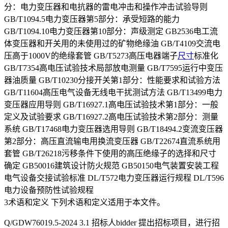
分：电力变压器和电抗器的雷电冲击和操作冲击试验导则
GB/T1094.5电力变压器第5部分：承受短路的能力
GB/T1094.10电力变压器第10部分：声级测定 GB2536电工流
体变压器和开关用的未使用过的矿物绝缘油 GB/T4109交流电
压高于1000V的绝缘套管 GB/T5273高压电器端子
尺寸
标准化
GB/T7354高电压试验技术局部放电测量 GB/T7595运行中变压
器油质量 GB/T10230分接开关第1部分：性能要求和试验方法
GB/T11604高压电气设备无线电干扰测试方法 GB/T13499电力
变压器应用导则 GB/T16927.1高电压试验技术第1部分：一般
定义及试验要求 GB/T16927.2高电压试验技术第2部分：测量
系统 GB/T17468电力变压器选用导则 GB/T18494.2变流变压器
第2部分：高压直流输电用换流变压器 GB/T22674直流系统用
套管 GB/T26218污移条件下使用的高压绝缘子的选择和尺寸
确定 GB50016建筑设计防火规范 GB50150电气装置安装工程
电气设备交接试验标准 DL/T572电力变压器运行规程 DL/T596
电力设备预防性试验规程
3术语和定义 下列术语和定义适用于本文件。
Q/GDW76019.5-2024 3.1 招标人bidder 提出招标项目，进行招