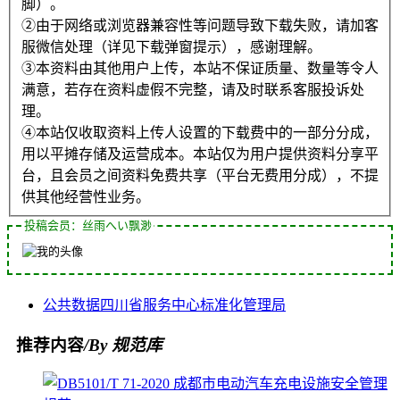
脚）。
②由于网络或浏览器兼容性等问题导致下载失败，请加客
服微信处理（详见下载弹窗提示），感谢理解。
③本资料由其他用户上传，本站不保证质量、数量等令人
满意，若存在资料虚假不完整，请及时联系客服投诉处
理。
④本站仅收取资料上传人设置的下载费中的一部分分成，
用以平摊存储及运营成本。本站仅为用户提供资料分享平
台，且会员之间资料免费共享（平台无费用分成），不提
供其他经营性业务。
投稿会员：丝雨へい飘渺
公共数据
四川省
服务中心
标准化
管理局
推荐内容
/By 规范库