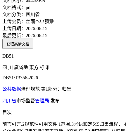
文档大小：
644.38KB
文档格式：
pdf
文档分类：
四川省
上传会员：
丝雨へい飘渺
上传日期：
2026-06-15
最后更新：
2026-06-15
获取高清文档
DB51
四 川 廣省地 東方 标 准
DB51/T3356-2026
公共数据
治理规范 第1部分：归集
四川省
市场监督
管理局
发布
目次
前言引言.2规范性引用文件 1范围.3术语和定义5归集流程， 4