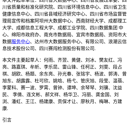
本文件起草单位：四川省大数据中心、四川省发展改革委、四
川省质量和标准化研究院、四川省环境信息中心、四川省卫生
健康信息中心、四川省县域经济研究中心、四川省市场监督管
理局宣传和档案阿坝州大数据中心、西南财经大学、成都理工
大学、成都信息工程大学、成都工业学院、四川数据集团 中
心、绵阳市政府办、南充市数据局、宜宾市数据局、资阳市大
数据
服务中心
、达州市大数据服务中心、有限公司、浪潮云信
息技术股份公司、四川赛闯检测股份有限公司.
本文件主要起草人：何雨、齐翌、黄健、刘冰、樊友红、冯
亮、路嘉琪、牟昕、李乐昆、雷山锋、任柯正、刘雯、段占
祺、胡欧、杨题、余东亮、孙光春、张铭宇、杨波、郭涛、曾
旭东、胡露露、杜可欣、姚晗、杨弋、管庆旭、段莹、温蓓、
李蒙科、赛一波、罗霄、曾钟、谭坤、余琴琴、刘骥、沈益
民、 李倩、连文彬、郝文祥、杨华卫、冯丽、龚金国、刘
浏、潘虹、王江、杨建康、贡保才让、廖秋月、梅琳、方建
康.
引言