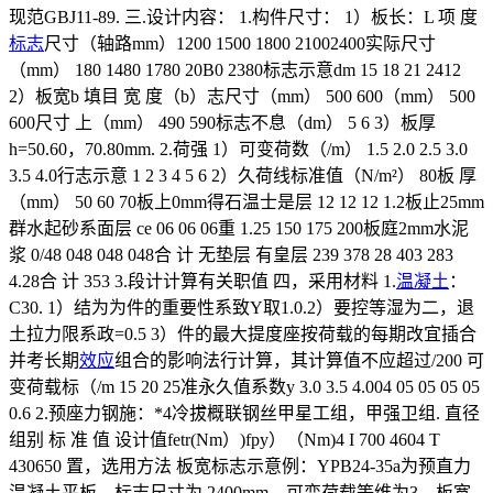
现范GBJ11-89. 三.设计内容： 1.构件尺寸： 1）板长：L 项 度
标志
尺寸（轴路mm）1200 1500 1800 21002400实际尺寸
（mm） 180 1480 1780 20B0 2380标志示意dm 15 18 21 2412
2）板宽b 填目 宽 度（b）志尺寸（mm） 500 600（mm） 500
600尺寸 上（mm） 490 590标志不息（dm） 5 6 3）板厚
h=50.60，70.80mm. 2.荷强 1）可变荷数（/m） 1.5 2.0 2.5 3.0
3.5 4.0行志示意 1 2 3 4 5 6 2）久荷线标准值（N/m²） 80板 厚
（mm） 50 60 70板上0mm得石温士是层 12 12 12 1.2板止25mm
群水起砂系面层 ce 06 06 06重 1.25 150 175 200板庭2mm水泥
浆 0/48 048 048 048合 计 无垫层 有皇层 239 378 28 403 283
4.28合 计 353 3.段计计算有关职值 四，采用材料 1.
温凝土
：
C30. 1）结为为件的重要性系致Y取1.0.2）要控等湿为二，退
土拉力限系政=0.5 3）件的最大提度座按荷载的每期改宜插合
并考长期
效应
组合的影响法行计算，其计算值不应超过/200 可
变荷载标（/m 15 20 25准永久值系数y 3.0 3.5 4.004 05 05 05 05
0.6 2.预座力钢施：*4冷拔概联钢丝甲星工组，甲强卫组. 直径
组别 标 准 值 设计值fetr(Nm）)fpy）（Nm)4 I 700 4604 T
430650 置，选用方法 板宽标志示意例：YPB24-35a为预直力
温凝土平板，标志尺寸为 2400mm，可变荷载等维为3，板宽