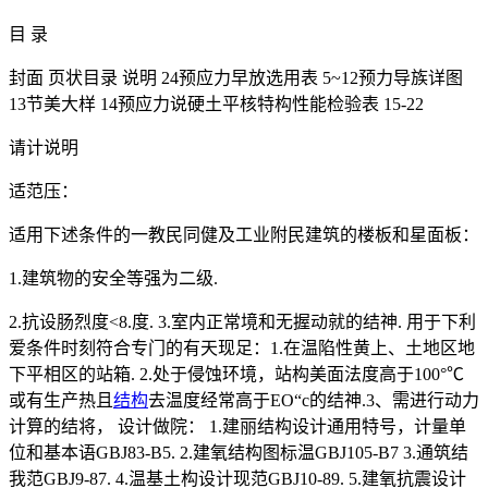
目 录
封面 页状目录 说明 24预应力早放选用表 5~12预力导族详图
13节美大样 14预应力说硬土平核特构性能检验表 15-22
请计说明
适范压：
适用下述条件的一教民同健及工业附民建筑的楼板和星面板：
1.建筑物的安全等强为二级.
2.抗设肠烈度<8.度. 3.室内正常境和无握动就的结神. 用于下利
爱条件时刻符合专门的有天现足：1.在温陷性黄上、土地区地
下平相区的站箱. 2.处于侵蚀环境，站构美面法度高于100°℃
或有生产热且
结构
去温度经常高于EO“c的结神.3、需进行动力
计算的结将， 设计做院： 1.建丽结构设计通用特号，计量单
位和基本语GBJ83-B5. 2.建氧结构图标温GBJ105-B7 3.通筑结
我范GBJ9-87. 4.温基土构设计现范GBJ10-89. 5.建氧抗震设计