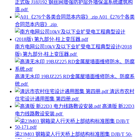
正式版 J18J192 钢丝网增强防护层外墙保温系统建筑构
造.pdf
A01《276个各类
合同范本内容》.zip
南方电网公司10kV及以下业扩受电工程典型设计(2018
版) 第九部分-柱上变压器.pdf
高清无水印 19BJZ225 RD金属屋墙面维修防水、防腐系
统.pdf
清远市农村
住宅设计通用图集 第四册.pdf
高清版 新22D3
电力线路敷设安装.pdf
渝23M03 钢箱梁人行天桥上部结构标准图集 DJB/T 50-