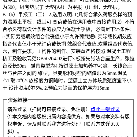
为500，组有垫层了 无垫[Aé）为甲报（I）组，无垫层，
B（b）甲报工（工） 2.送用以明. 1)凡符合承久荷服条样的预
力温凝土平板，线其可 变荷载值在选用表中直接选用.2）不符
合承久荷载设计条件的预应力温凝土乎板，必满足下述条件：
c.实际劳载期效组合代丧值小于九许荷载短b.实际载长期效应
指合代丧值小于光许荷载长期 效组合代表值.欢重组合代表值.
六，制作要求， 1.构件的制作、安装童严格按照 温凝土工程
核工及验收现范GB50204-92进行3.板按先张法台座生产，张拉
台泾长50m，猫具类型为4.按进藻土加热养护考念，长线台座
丝与台座之间的 维型，具变形和财些内缩值眼为5mm.温著
△T取20℃5.放松度力钢随时，望摄土立方体段质殖度宜不小
于 设计资度的75%. 2.预底力钢面的保护层为15mm
资源链接
请先登录（扫码可直接登录、免注册）
点此一键登录
①本文档内容版权归属内容提供方。如果您对本资料有版
权申诉，请及时联系我方进行处理（联系方式详见页
脚）。