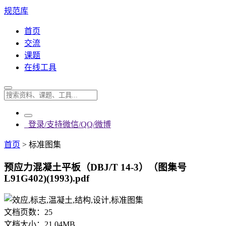
规范库
首页
交流
课题
在线工具
登录/支持微信/QQ/微博
首页
>
标准图集
预应力混凝土平板（DBJ/T 14-3）（图集号
L91G402)(1993).pdf
文档页数：
25
文档大小：
21.04MB