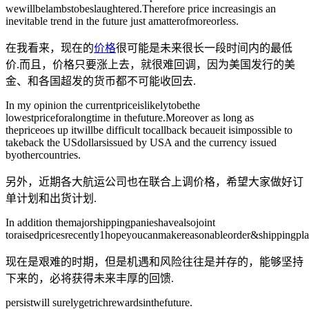
wewillbelambstobeslaughtered.Therefore price increasingis an
inevitable trend in the future just amatterofmoreorless.
在我看来，现在的
价格
很可能是未来很长一段时间内的最低
价.而且，价格只要涨上去，就很难回调，因为美国发行的美
金、和各国超发的货币都不可能收回去.
In my opinion the currentpriceislikelytobethe
lowestpriceforalongtime in thefuture.Moreover as long as
thepriceoes up itwillbe difficult tocallback becaueit isimpossible to
takeback the USdollarsissued by USA and the currency issued
byothercountries.
另外，近期各大航运公司也在联合上调价格，希望大家做好订
单计划和出货计划.
In addition themajorshippingpanieshavealsojoint
toraisedpricesrecently1hopeyoucanmakereasonableorder&shippingpla
现在是艰难的时期，但是机遇和风险往往是并存的，能够坚持
下来的，必将获得未来丰厚的回馈.
persistwill surelygetrichrewardsinthefuture.