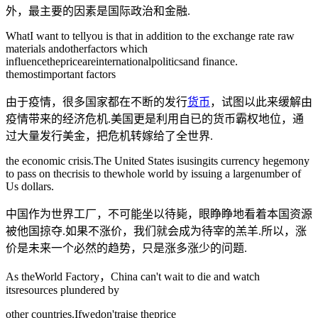
外，最主要的因素是国际政治和金融.
WhatI want to tellyou is that in addition to the exchange rate raw
materials andotherfactors which
influencethepriceareinternationalpoliticsand finance.
themostimportant factors
由于疫情，很多国家都在不断的发行
货币
，试图以此来缓解由
疫情带来的经济危机.美国更是利用自已的货币霸权地位，通
过大量发行美金，把危机转嫁给了全世界.
the economic crisis.The United States isusingits currency hegemony
to pass on thecrisis to thewhole world by issuing a largenumber of
Us dollars.
中国作为世界工厂，不可能坐以待毙，眼睁睁地看着本国资源
被他国掠夺.如果不涨价，我们就会成为待宰的羔羊.所以，涨
价是未来一个必然的趋势，只是涨多涨少的问题.
As theWorld Factory，China can't wait to die and watch
itsresources plundered by
other countries.Ifwedon'traise theprice