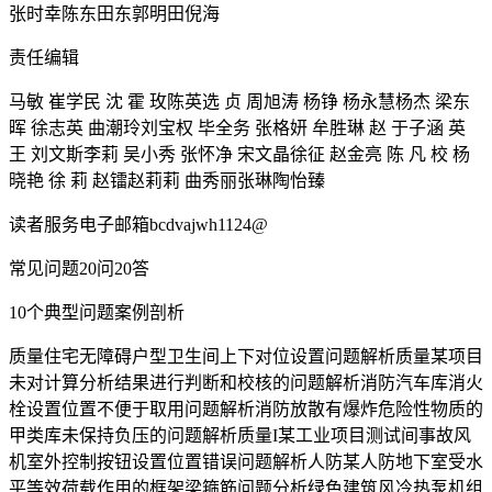
张时幸陈东田东郭明田倪海
责任编辑
马敏 崔学民 沈 霍 玫陈英选 贞 周旭涛 杨铮 杨永慧杨杰 梁东
晖 徐志英 曲潮玲刘宝权 毕全务 张格妍 牟胜琳 赵 于子涵 英
王 刘文斯李莉 吴小秀 张怀净 宋文晶徐征 赵金亮 陈 凡 校 杨
晓艳 徐 莉 赵镭赵莉莉 曲秀丽张琳陶怡臻
读者服务电子邮箱bcdvajwh1124@
常见问题20问20答
10个典型问题案例剖析
质量住宅无障碍户型卫生间上下对位设置问题解析质量某项目
未对计算分析结果进行判断和校核的问题解析消防汽车库消火
栓设置位置不便于取用问题解析消防放散有爆炸危险性物质的
甲类库未保持负压的问题解析质量I某工业项目测试间事故风
机室外控制按钮设置位置错误问题解析人防某人防地下室受水
平等效荷载作用的框架梁箍筋问题分析绿色建筑风冷热泵机组