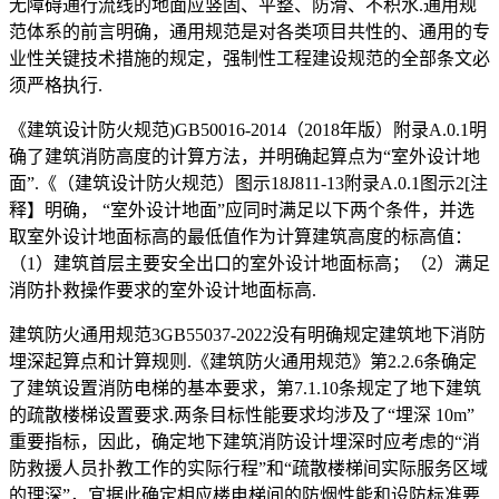
无障碍通行流线的地面应竖固、平整、防滑、不积水.通用规
范体系的前言明确，通用规范是对各类项目共性的、通用的专
业性关键技术措施的规定，强制性工程建设规范的全部条文必
须严格执行.
《建筑设计防火规范)GB50016-2014（2018年版）附录A.0.1明
确了建筑消防高度的计算方法，并明确起算点为“室外设计地
面”.《（建筑设计防火规范）图示18J811-13附录A.0.1图示2[注
释】明确， “室外设计地面”应同时满足以下两个条件，并选
取室外设计地面标高的最低值作为计算建筑高度的标高值：
（1）建筑首层主要安全出口的室外设计地面标高；（2）满足
消防扑救操作要求的室外设计地面标高.
建筑防火通用规范3GB55037-2022没有明确规定建筑地下消防
埋深起算点和计算规则.《建筑防火通用规范》第2.2.6条确定
了建筑设置消防电梯的基本要求，第7.1.10条规定了地下建筑
的疏散楼梯设置要求.两条目标性能要求均涉及了“埋深 10m”
重要指标，因此，确定地下建筑消防设计埋深时应考虑的“消
防救援人员扑教工作的实际行程”和“疏散楼梯间实际服务区域
的理深”，宜据此确定相应楼电梯间的防烟性能和设防标准要