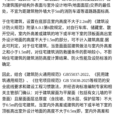
为建筑围护结构外表面与室外设计地坪(地面面层)交界的最低
处，不宜为距建筑物外墙大于5m的消防车道等道路路面标高.
于住宅建筑，设置在底部且室内高度不大于2.2m的 《建筑设
计防火规范》附录A.0.1第6款规定，对自行车库、储藏室、散
开空间，室内外高差或建筑的地下或半地下室的顶板面高出室
外设计地面的高度不大于1.5m的部分，可不计入建筑高度.据
此可判定，对于住宅建筑，当垦面面层建筑做法与室内外高差
之和小于1.5m时，对住宅建筑消防救援条件的影响较小，不影
响住宅建筑的建筑消防高度计算结果、防火性能及设防标准的
确定.
因此，结合《建筑防火通用规范》GB55037-2022、《民用建
筑通用规范》、《住宅项目规范》GB 55038-2025等规范的安
全底线要求和建设工程习惯散法，并经咨询标准编制专家和相
关主管部门确认：对于建筑屋面为平屋面（包括有女儿墙的平
垦面）且屋面面层总厚度（含找坡、防水层、保护层等）不大
于0.5m的住宅建筑，当室内外高差或建筑的地下或半地下室的
顶板高出室外设计地面的高度不大于0.5m(即，室内外高差和