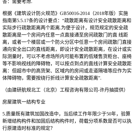
答：需要考虑.
根据《建筑设计防火规范》GB50016-2014（2018年版）实施
指南第5.5.17条的设计要点：“疏散距离有设计安全疏散距离和
实际步行疏散距离两个距离.为便于设计，规范规定的安全疏
散距离是一个房间内任意一点直接通至房间疏散门的直 线距
离，或者一个楼层或一个防火分区中任意一个房间疏散门直接
通向安全出口的直线距离，即设计安全疏散距离，在设计或实
际测量时，可以不考虑场所内可能布置的低矮售货柜台、座椅
等不影响视线的障碍物，可以按点到点的直线计算安全疏散距
离：但超市中的高货架、区域内的房间或走道隔墙等应作为实
体障碍物，需要按绕行折线计算安全疏散距离”.
（由建研航规北工（北京）工程咨询有限公司-许丹抽提供）
房屋建筑一结构专业
5.质量既有建筑加国改造中，当后续工作年限少于50年，验算
新增结构构件和加固后结构构件时，荷载分项系数是否可以执
行原建造时标准的规定？