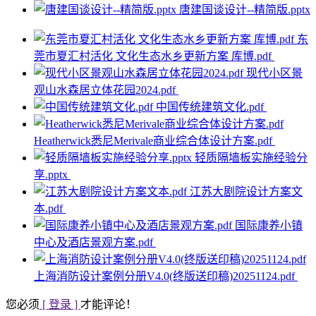
唐建国谈设计--精简版.pptx
东
莞市夏汇村活化 文化生态水乡更新方案 库博.pdf
现代小区景
观山水森居立体花园2024.pdf
中国传统建筑文化.pdf
Heatherwick悉尼Merivale商业综合体设计方案.pdf
轻质隔墙板实施经验分
享.pptx
江苏大剧院设计方案文
本.pdf
国际康养小镇
中心及酒店景观方案.pdf
上海消防设计案例分册V4.0(终版送印稿)20251124.pdf
您必须
[ 登录 ]
才能评论！