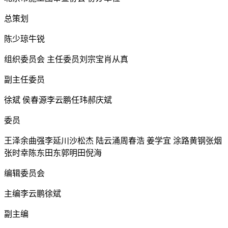
总策划
陈少琼牛锐
组织委员会 主任委员刘宗宝肖从真
副主任委员
徐斌 侯春源李云鹏任玮郝庆斌
委员
王泽余曲强李延川沙松杰 陆云涌周春浩 姜学宜 涂路黄钢张烟
张时幸陈东田东郭明田倪海
编辑委员会
主编李云鹏徐斌
副主编