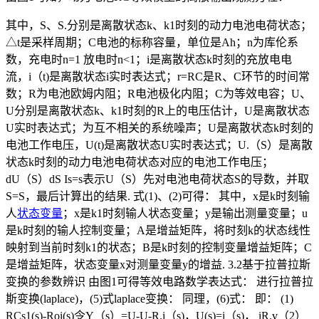
其中，S、S.分别是离散状态k、k1时刻的动力电池电荷状态；
△t是采样周期；C电池的标称容量，单位是Ah；n为库伦系
数，充电时n=1 放电时n<1；i是离散状态k时刻的充放电电
流，i（t)是离散状态i实时表达式；r=RC是R、C环节的时间常
数；R为电池欧姆内阻；R电池极化内阻；C为等效电容；U、
U分别是离散状态k、k1时刻的R上的电压估计，U是离散状态
U实时表达式；为互不相关的系统噪声；U是离散状态k时刻的
电池工作电压，U(t)是离散状态U实时表达式；U.（S）是离散
状态k时刻的动力电池电荷状态对应的电池工作电压；
dU（S）dS Is=s表示U（S）先对电池电荷状态S的导数，并取
S=S，最后计算出的结果. 式(1)、(2)可得： 其中，x是k时刻输
人
状态变量
；x是k1时刻输人状态变量；y是输出测量变量；u
是k时刻的输人控制变量；A是增益矩阵，将时刻k的状态线性
映射到当前时刻k1的状态；B是k时刻的控制变量增益矩阵；C
是增益矩阵，状态变量x对测量变量y的增益. 3.2基于拉普拉斯
变换的参数辨识 由图1可得等效电路数学表达式： 进行拉普拉
斯变换(laplace)，(5)式laplace变换： 同理，(6)式： 即： (1)
RCs1(s)-Roi(s)令Y（s）=U-U-R.i（s)，U(s)=i（s)， iR.v（2）