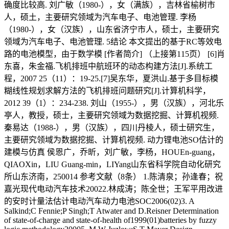
确度比较高. 刘广敏（1980-），女（满族），吉林省榆树市
人，硕土，主要研究领域为汽车电子、电池管理. 李杨
（1980-），女（汉族），山东省济宁市人，硕士，主要研究
领域为汽车电子、电池管理. 5结论 本文提出的基于RC等效电
路的电池模型，由于数学模 [作者简介] （上接第115页） [6]肖
东喜，朱金福.飞机排班中航班环的动态构建方法[J].系统工
程，2007 25（11）：19-25.[7]吴东华，夏洪山.基于多目标模
糊线性规划求解方法的飞机排班问题研究[J].计算机科学，
2012 39（1）：234-238. 刘山（1955-），男（汉族），河北乐
亭人，教授，硕士，主要研究领域为数据挖掘、计算机视频.
秦易达（1988-），男（汉族），四川丹棱人，硕士研究生，
主要研究领域为数据挖掘、计算机视频. 动力锂电池SO估计的
建模与仿真 侯恩广，乔昕，刘广敏，李杨，HOUEn-guang，
QIAOXin，LIU Guang-min，LIYang山东省科学院自动化研究
所山东济南，250014 参考文献（8条） 1.陈清泉；孙逢春；祝
嘉光现代电动汽车技术20022.林成涛；陈全世；王军平用改进
的安时计量法估计电动汽车动力电池SOC2006(02)3. A
Salkind;C Fennie;P Singh;T Atwater and D.Reisner Determination
of state-of-charge and state-of-health of1999(01)batteries by fuzzy