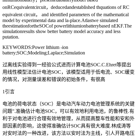
onRCequivalentcircuit，deducedandestablished thquations of RC
equivalent circuit， and identified parameters of the mathematical
model by experimental data and la-place.Atlastwe simulated
theestimationfortheSOCof powerlithiumionbatterybased nEKF.The
simulationresults show better battery model accuracy and less
putation.
KEYWORDS:Power lithium -ion
battery;SOC;Modeling;Laplace;Simulation
过离线实验得到一经验公式进而计算电池SOC.C.Ehret等提出
用线性模型法估计电池SOC，该模型适用于低电流、SOC缓变
的情况，对测量误差和错误的初始条件，有很高
1引言
电池的荷电状态（SOC）是电动汽车动力电池管理系统的关键
问题”.准确估计电池SOC，可以有效地利用电池，的鲁棒性.有
利于对电池进行合理有效地管理，从而提高整车性能和安和外
部因素的影响，这使得准确估计SOC具有很大难度.林成涛等
对安时法的一种改进，该方法以安时法为主线，引人开路电压