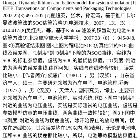
Douga. Dynamic lithium -ion batterymodel for system simulation[J].
IEEE Transaetions on Compo-nents and Packaging Technologies
2002 25(3):495 -505.[7]夏超英，张术，孙宏涛，基于推广卡尔
曼滤波算法的SOC估算策略[J].电源技术，2007，131（5）：
414-417.[8]吴红杰，等，基于Kalman滤波的镍氢动力电池SOC
估算方法[J].北京航空航天大学学报，2007 33（8）：945-948.
图3仿真验证结果图 图3上图为锂电池SOC仿真估计的SOC曲
线及误差图，“1刻度”到“0刻度”下降的为SOC曲线，实线为
SOC的标准参照值，虚线为SOC的最优估算值，“O刻度”附近
的为两者的误差曲线.由图可知，实线与虚线吻合较好，误差
比较小. 【作者简介] 侯恩广（1981-），男（汉族），山东省
济宁人，硕士，主要研究领域为汽车电子、电池管理.乔昕
（1977-），男（汉族），天津人，副研究员，博士，主要研
究领域为汽车电子、电池管理、实时系统. 图3下图中“4刻度”
附近的曲线为电压曲线，实线是实际测试的电压曲线，虚线是
参数模型仿真的电压曲线，两条曲线一致性较好；图3下图中
“0刻度”附近的曲线为误差曲线，除开始停止的放电瞬间，误
差在2%到3%，其余误差均在1%以内.图3表明，无论是电池电
压和SOC曲线的误差都比较小，所以，电池等效模型估算值准