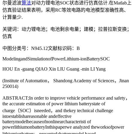
尔曼滤波
算法
对动力锂电池SOC状态进行仿真估计.在Matlab上
仿真验证结果表明，采用RC等效电路的电池模型准确性高、
计算量少.
关键词：动力锂电池；电池剩余电量；建模；拉普拉斯变换；
仿真
中图分类号：N945.12文献标识码：B
ModelingandSimulationofPowerLithium-ionBatterySOC
HOU En -guang QIAO Xin LIU Guang -min LI Yang
(Institute of Automation， Shandong Academy of Sciences，Jinan
250014)
ABSTRACT;In order to improve vehicle performance and safety，
the accurate estimation of power lithium batterystate of
charge（SOC）isneeded，and thekey technical challenge
istoestablishareasonable andeffective
batterymodelbecauseofnonlinearcharacteristi of
powerlithiumonbatteryInthispaperwe analyzed theworksofpower
lithiumionbattery，presentedabatterymodel based