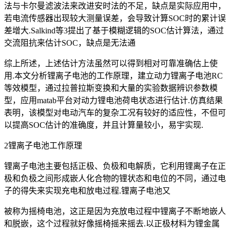
法与卡尔曼滤波法来改进安时法的不足，缺点是实际应用中，
若电流传感器出现较大测量误差，会导致计算SOC时的累计误
差增大.Salkind等3提出了基于模糊逻辑的SOC估计算法，通过
交流阻抗来估计SOC，缺点是无法通
综上所述，上述估计方法虽然可以得到相对可靠准确估上使
用.本文分析锂离子电池的工作原理，建立动力锂离子电池RC
等效模型，通过拉普拉斯变换和大量的实验数据辨识参数模
型，应用matab平台对动力锂电池荷电状态进行估计.仿真结果
表明，该模型对电动汽车的复杂工况有较好的适应性，不但可
以提高SOC估计的准确度，并且计算量较小，易宇实现.
2锂离子电池工作原理
锂离子电池主要包括正极、负极和电解质，它利用锂离子在正
极和负极之间形成嵌人化合物的锂状态和电位的不同，通过电
子的得失来实现充电和放电过程.锂离子电池又
被称为摇椅电池，这正是因为充放电过程中锂离子不断地嵌人
和脱嵌，这个过程就好像摇椅摇来摇去.以正极材料为锂金属