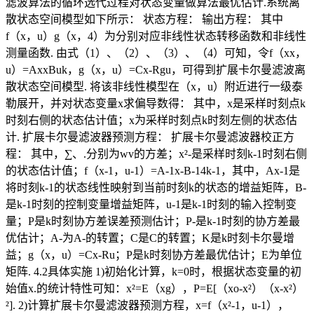
滤波算法的循环选代过程对状态变量做算法最优估计.系统离
散状态空间模型如下所示： 状态方程： 输出方程： 其中
f（x，u）g（x，4）为分别对应非线性状态转移函数和非线性
测量函数. 由式（1）、（2）、（3）、（4）可知，令f（xx，
u）=AxxBuk，g（x，u）=Cx-Rgu，可得到扩展卡尔曼滤波离
散状态空间模型. 将该非线性模型在（x，u）附近进行一级泰
勒展开，并对状态变量x求偏导数得： 其中，x是采样时刻点k
时刻右侧的状态估计值；x为采样时刻点k时刻左侧的状态估
计. 扩展卡尔曼滤波器预测方程： 扩展卡尔曼滤波器校正方
程： 其中，∑、.分别为wv的方差；x²-是采样时刻k-1时刻右侧
的状态估计值；f（x-1，u-1）=A-1x-B-14k-1，其中，Ax-1是
将时刻k-1的状态线性映射到当前时刻k的状态的增益矩阵，B-
是k-1时刻的控制变量增益矩阵，u-1是k-1时刻的输入控制变
量；P是k时刻协方差误差预测估计；P-是k-1时刻的协方差最
优估计；A-为A-的转置；C是C的转置；K是k时刻卡尔曼增
益；g（x，u）=Cx-Ru；P是k时刻协方差最优估计；E为单位
矩阵. 4.2具体实施 1)初始化计算，k=0时，根据状态变量的初
始值x.的统计特性可知：x²=E（xg），P=E[（xo-x²）（x-x²）
²]. 2)计算扩展卡尔曼滤波器预测方程，x=f（x²-1，u-1），