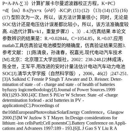
P=A-PA-∑ 3）计算扩展卡尔曼滤波器校正方程，K=PC）
=d[（nx）8-x]²yx=x（o²d²）-KC)P; (11) (12) （13) (14) (15) (16)
(17) 型阶次为一次，所以，该方法计算量很小；同时，无论是
SOC估计还是电压估计误差都比较小，所以，该方法准确度较
高. 4)选代计算k=k1，重复步骤2）、3）. 4.3仿真结果 本论文
参数辨识的结果是：R.=0.02844，C=1054.85，R.=0.07.应用
matlab工具仿真验证电池模型的精确度，仿真验证结果见图3.
参考文献： [1]陈清泉，孙逢春，祝嘉光.现代电动汽车技术
[M].北京：北京理工大学出版社，2002：238-248.[2]林成涛，
陈全世，王军平.用改进的安时计量法估计电动汽车动力电池
SOC[J].清华大学学报（自然科学版），2006，46(2）;247-251.
[3]A Salkind C Fennie P Singh T Atwater and D. Reisner. Deter-
mination of state - of - charge and state - of health of batteries
byfuzzy logicmethodology[J].Joumal of Power Sources.1999
80(1)293-300.[4]C Ehret S PiUer W Schroer. State -of -charge
determination forlead - acid batteries in PV -
applications[C].Proceedings of
the16thEuropeanPhotovoltaicSolarEnergy Conference，Glasgow
2000.[5]M W Juzlow S T Mayer. In:Design considerations for
lithium -ion cellsPartl;Cell ponentsC].Battery Conference on Appli-
cations and Advanees 1997:189 - 193.[6]L J Gao S Y Liu R A