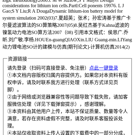
logic methodology20005. M W Juzlow;S T Mayer Design
considerations for lithium ion cells.Partl:Cell ponents 19976. L J
Gao;S Y Liu;R A DougaDynamic lithium-ion battery model for
system simulation 2002(03)7.夏超英；张术；孙宏涛基于推广卡
尔曼滤波算法的SO算策略2007(05)8.吴红杰基于Kahna滤波的
镍氢动力电池SO算方法2007（08) 引用本文格式：侯恩广.乔
昕.刘广敏.李杨.HOUEn-guangQIAOXin.LIU Guang-min.LIYang
动力锂电池SO计的建模与仿真[期刊论文]-计算机仿真2014(2)
资源链接
请先登录（扫码可直接登录、免注册）
点此一键登录
①本文档内容版权归属内容提供方。如果您对本资料有版
权申诉，请及时联系我方进行处理（联系方式详见页
脚）。
②由于网络或浏览器兼容性等问题导致下载失败，请加客
服微信处理（详见下载弹窗提示），感谢理解。
③本资料由其他用户上传，本站不保证质量、数量等令人
满意，若存在资料虚假不完整，请及时联系客服投诉处
理。
④本站仅收取资料上传人设置的下载费中的一部分分成，