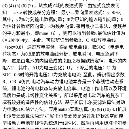
(3) (4) (5) (6) (7) ，转换成Z域的表达式得：由拉式变换表可
知： saz-e 转换成差分方程： 最小二乘向量表达式：y=Φθe，
其中，y为k时刻输出数据向量；Φ为已知的输入输出向量；0
为估计参数矩阵向量；8为残差向量. 采用最小二乘法，使残差
的平方和最小，即mine（i），则可以得出参数θ最优估计值为
θ= 2[ΦΦ]-Φy，由此，可以辨识出参数R、C 图2放电曲线
（soc=0.8） 通过放电实验，得到放电曲线，取SOC（电池电
荷状态）为0.8是的放电曲线分析，放电瞬间，电压急剧下
降，这是由电池的内阻造成的.如图2.根据欧姆定律，电池的内
阻AU，其中，AU为电压变化；U，下降后的电压；U.为
SOC=0.8时的开路电压；i为充放电电流. 至此，辨识得出参数
R、CR. 4仿真 电动汽车动力锂电池本身是一个非线性动态系
统，锂电池的荷电状态与充放电倍率、电池工作电压以及环境
温度也是成非线性变化关系”，所以采用对电动汽车的复杂工
况有较好的适应性的估计方法--基于扩展卡尔曼滤波算法对动
力电池SOC估计方法，应用matlab实现仿真. (8) (9) (10) 4.1扩展
卡尔曼滤波算法原理 扩展卡尔曼滤波是通过系统状态空间模
型将动力电池非线性系统进行线性化，然后再利用标准卡尔曼