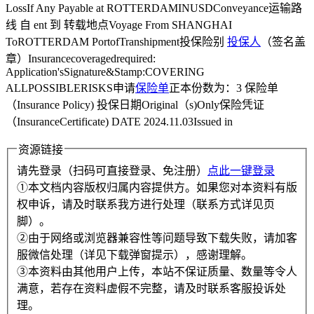
LossIf Any Payable at ROTTERDAMINUSDConveyance运输路
线 自 ent 到 转载地点Voyage From SHANGHAI
ToROTTERDAM PortofTranshipment投保险别
投保人
（签名盖
章）Insurancecoveragedrequired:
Application'sSignature&Stamp:COVERING
ALLPOSSIBLERISKS申请
保险单
正本份数为：3 保险单
（Insurance Policy) 投保日期Original（s)Only保险凭证
（InsuranceCertificate) DATE 2024.11.03Issued in
资源链接
请先登录（扫码可直接登录、免注册）
点此一键登录
①本文档内容版权归属内容提供方。如果您对本资料有版
权申诉，请及时联系我方进行处理（联系方式详见页
脚）。
②由于网络或浏览器兼容性等问题导致下载失败，请加客
服微信处理（详见下载弹窗提示），感谢理解。
③本资料由其他用户上传，本站不保证质量、数量等令人
满意，若存在资料虚假不完整，请及时联系客服投诉处
理。