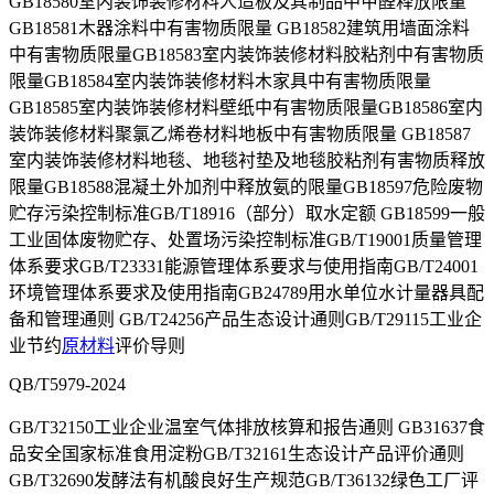
GB18580室内装饰装修材料人造板及其制品中甲醛释放限量
GB18581木器涂料中有害物质限量 GB18582建筑用墙面涂料
中有害物质限量GB18583室内装饰装修材料胶粘剂中有害物质
限量GB18584室内装饰装修材料木家具中有害物质限量
GB18585室内装饰装修材料壁纸中有害物质限量GB18586室内
装饰装修材料聚氯乙烯卷材料地板中有害物质限量 GB18587
室内装饰装修材料地毯、地毯衬垫及地毯胶粘剂有害物质释放
限量GB18588混凝土外加剂中释放氨的限量GB18597危险废物
贮存污染控制标准GB/T18916（部分）取水定额 GB18599一般
工业固体废物贮存、处置场污染控制标准GB/T19001质量管理
体系要求GB/T23331能源管理体系要求与使用指南GB/T24001
环境管理体系要求及使用指南GB24789用水单位水计量器具配
备和管理通则 GB/T24256产品生态设计通则GB/T29115工业企
业节约
原材料
评价导则
QB/T5979-2024
GB/T32150工业企业温室气体排放核算和报告通则 GB31637食
品安全国家标准食用淀粉GB/T32161生态设计产品评价通则
GB/T32690发酵法有机酸良好生产规范GB/T36132绿色工厂评