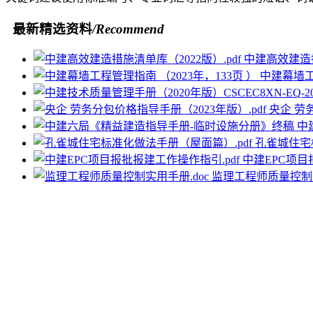
最新精选资料
/Recommend
中建高效建造措
中建幕墙工程
央企 劳
中
孔雀城住宅
中建EPC项目
监理工程师质量控制实