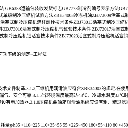
法 GB6388运输包装收发货标志GB7778制冷剂编号表示方法GB
单级制冷压缩机试验方法ZBE34003冷冻机油ZBJ73009活塞
3011活塞式制冷压缩机连杆螺栓技术条件ZBJ73013活塞式制冷压
ZBJ73016活塞式制冷压缩机气缸套技术条件 ZBJ73017活塞
1活塞式制冷压缩机铝活塞技术条件ZBJ73023活塞式制冷压缩机活塞
声声功率级的测定--工程法
文件制造.3.1.2压缩机用润滑油应符合ZBE34003的规定.在使
不漏气、安全可靠.3.1.5当环境温度最高达43℃、冷却水温度33
轴箱应设有电加热器.3.1.8压缩机曲轴箱润滑油系统应设有粗、精过滤器
>110~225 110>35~55 55 >225~450 180>55~110 80 >450