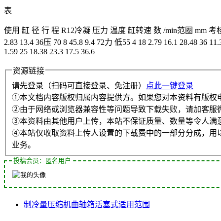
表
使用 缸 径 行 程 R12冷凝 压力 温度 缸转速 数 /min范圈 mm 考
2.83 13.4 36压 70 8 45.8 9.4 72力 低55 4 18 2.79 16.1 28.48 36 11.
1.59 25 18.38 23.3 17.5 36.6
资源链接
请先登录（扫码可直接登录、免注册）
点此一键登录
①本文档内容版权归属内容提供方。如果您对本资料有版权
②由于网络或浏览器兼容性等问题导致下载失败，请加客服
③本资料由其他用户上传，本站不保证质量、数量等令人满
④本站仅收取资料上传人设置的下载费中的一部分分成，用
业务。
投稿会员：匿名用户
制冷量
压缩机
曲轴箱
活塞式
适用范围