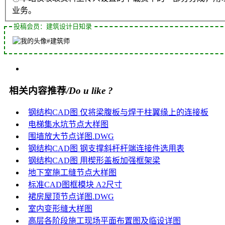
业务。
投稿会员：建筑设计日知录
#建筑师
相关内容推荐
/Do u like ?
钢结构CAD图 仅将梁腹板与焊于柱翼缘上的连接板
电梯集水坑节点大样图
围墙放大节点详图.DWG
钢结构CAD图 钢支撑斜杆杆端连接件选用表
钢结构CAD图 用楔形盖板加强框架梁
地下室施工缝节点大样图
标准CAD图框模块 A2尺寸
裙房屋顶节点详图.DWG
室内变形缝大样图
高层各阶段施工现场平面布置图及临设详图