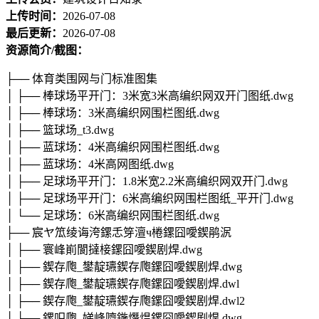
上传时间：
2026-07-08
最后更新：
2026-07-08
资源简介/截图：
├── 体育类围网与门标准图集
│ ├── 棒球场平开门：3米宽3米高编织网双开门图纸.dwg
│ ├── 棒球场：3米高编织网围栏图纸.dwg
│ ├── 篮球场_t3.dwg
│ ├── 蓝球场：4米高编织网围栏图纸.dwg
│ ├── 蓝球场：4米高网图纸.dwg
│ ├── 足球场平开门：1.8米宽2.2米高编织网双开门.dwg
│ ├── 足球场平开门：6米高编织网围栏图纸_平开门.dwg
│ └── 足球场：6米高编织网围栏图纸.dwg
├── 宸ヤ笟绫诲洿鏍忎笌澶ч棬鏍囧噯鍥鹃泦
│ ├── 寰峰崱閬撻椄鏍囧噯鍥剧焊.dwg
│ ├── 鍥存爮_鐢靛瓙鍥存爮鏍囧噯鍥剧焊.dwg
│ ├── 鍥存爮_鐢靛瓙鍥存爮鏍囧噯鍥剧焊.dwl
│ ├── 鍥存爮_鐢靛瓙鍥存爮鏍囧噯鍥剧焊.dwl2
│ ├── 鏍呮爮_娣峰嚌鍦熸煴鏍囧噯鍥剧焊.dwg