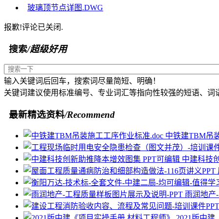
玻璃顶节点详图.DWG
报歉!评论已关闭.
搜索
/超级好用
输入关键词后回车，搜索词尽量简短、明确！
关键词建议使用标准编号、专业词汇等指向性较强的短语、词
最新精选资料
/Recommend
中铁建TBM吊装
中建科技创
雨润地产
2021版中