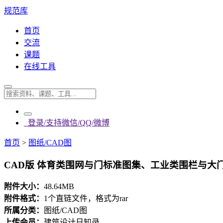
规范库
首页
交流
课题
在线工具
登录/支持微信/QQ/微博
首页
>
图纸/CAD图
CAD版 体育类围网与门标准图集、工业类围栏与大门标
附件大小：
48.64MB
附件格式：
1个直链文件，格式为rar
所属分类：
图纸/CAD图
上传会员：
建筑设计日知录