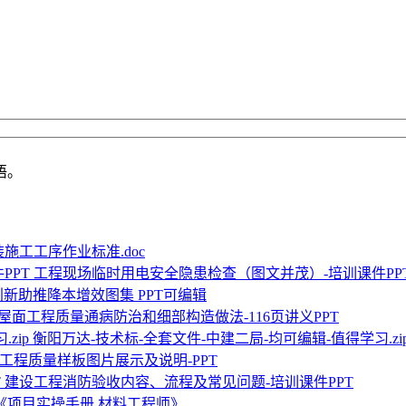
语。
施工工序作业标准.doc
工程现场临时用电安全隐患检查（图文并茂）-培训课件PP
新助推降本增效图集 PPT可编辑
屋面工程质量通病防治和细部构造做法-116页讲义PPT
衡阳万达-技术标-全套文件-中建二局-均可编辑-值得学习.zi
-工程质量样板图片展示及说明-PPT
建设工程消防验收内容、流程及常见问题-培训课件PPT
建《项目实操手册 材料工程师》