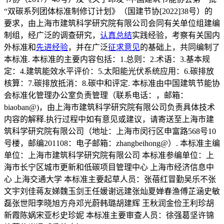
“双碳系列团体标准制修订计划》（国建节协[2022]38号）的
要求，由上海市建筑科学研究院有限公司会同有关单位组建编
制组，经广泛的调查研究，
认真总结
实践经验，考察有关国内
外标准和
先进经验
，并在广泛
征求意见
的基础上，共同编制了
本标准. 本标准的主要内容包括：1.总则：2.术语：3.基本规
定：4.建筑能效水平评价：5.太阳能光伏系统应用：6.碳排放
核算：7.碳排放抵消：8.碳中和评定. 本标准由中国建筑节能协
会标准化管理办公室负责管理（联系电话：，邮箱：
biaoban@)，由上海市建筑科学研究院有限公司负责具体技术
内容的解释.执行过程中如有意见或建议，请寄送至上海市建
筑科学研究院有限公司（地址：上海市闵行区申富路568号10
号楼，邮编201108：电子邮箱：zhangbeihong@）. 本标准主编
单位：上海市建筑科学研究院有限公司 本标准参编单位：上
海市长宁区城市更新和低碳项目管理中心 上海市经济信息中
心 上海交通大学 本标准主要起草人员：张蓓红冒勤吴乐不张
文宇刘佳蒋友娣魏玉剑王任媛谢远建张灿夏婵春渔傅芷涵史敏
磊张世阳李晓旭方舟邓光蔚韩璐胡建辉 王秋润金俭王利珍胡
新霞陈娲宋亚杉史珍妮 本标准主要审查人员：徐强葛坚许锦