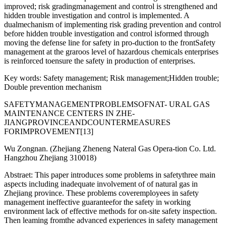
improved; risk gradingmanagement and control is strengthened and
hidden trouble investigation and control is implemented. A
dualmechanism of implementing risk grading prevention and control
before hidden trouble investigation and control isformed through
moving the defense line for safety in pro-duction to the frontSafety
management at the graroos level of hazardous chemicals enterprises
is reinforced toensure the safety in production of enterprises.
Key words: Safety management; Risk management;Hidden trouble;
Double prevention mechanism
SAFETYMANAGEMENTPROBLEMSOFNAT- URAL GAS
MAINTENANCE CENTERS IN ZHE-
JIANGPROVINCEANDCOUNTERMEASURES
FORIMPROVEMENT[13]
Wu Zongnan. (Zhejiang Zheneng Nateral Gas Opera-tion Co. Ltd.
Hangzhou Zhejiang 310018)
Abstraet: This paper introduces some problems in safetythree main
aspects including inadequate involvement of of natural gas in
Zhejiang province. These problems coveremployees in safety
management ineffective guaranteefor the safety in working
environment lack of effective methods for on-site safety inspection.
Then leaming fromthe advanced experiences in safety management