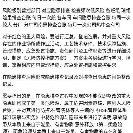
风险级别营控部门 对应隐患排查 检查频次低风险 各班组 琼组
险患排查台账 每日一次般 各车间 车间隐患排查合账 每周一次
较大 分厂 分广司南惠排查合账 每月一次公司热中查有司
对于红色的重大风险，要进行汇总，登记造册，并对重大风险
存在的作业场所或作业活动、工艺技术条件、技术保障措施、
管理措施、应急处置措施、责任部门及工作职责等进行详细说
明，制定《风险防控措施方案》，方案由各层级进行学习、培
训，掌握相应内容管理措施、应急处置措施和管控要求.
在隐患排查后应形成隐患排查记录及对排查出隐患的间题整改
记录.
需要指出的是，在隐患排查过程中发现的不能立即整改的重大
隐患即构成了第一类危险源，属于危害因素范畴，应列入风险
台账，并对其进行防控.在曹晓林等人主编的《HSE管理体系
标准理解与实务》中将危险源与隐患关系进行了说明.事故隐
患从本质上来自于能量、有害物质 意外释放（第二类危险
源）.面危险源从本质上来自于能量、有害物质的存在和能