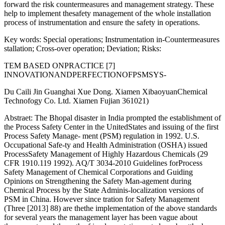
forward the risk countermeasures and management strategy. These
help to implement thesafety management of the whole installation
process of instrumentation and ensure the safety in operations.
Key words: Special operations; Instrumentation in-Countermeasures
stallation; Cross-over operation; Deviation; Risks:
TEM BASED ONPRACTICE [7]
INNOVATIONANDPERFECTIONOFPSMSYS-
Du Caili Jin Guanghai Xue Dong. Xiamen XibaoyuanChemical
Technofogy Co. Ltd. Xiamen Fujian 361021)
Abstraet: The Bhopal disaster in India prompted the establishment of
the Process Safety Center in the UnitedStates and issuing of the first
Process Safety Manage- ment (PSM) regulation in 1992. U.S.
Occupational Safe-ty and Health Administration (OSHA) issued
ProcessSafety Management of Highly Hazardous Chemicals (29
CFR 1910.119 1992). AQ/T 3034-2010 Guidelines forProcess
Safety Management of Chemical Corporations and Guiding
Opinions on Strengthening the Safety Man-agement during
Chemical Process by the State Adminis-localization versions of
PSM in China. However since tration for Safety Management
(Three [2013] 88) are thethe implementation of the above standards
for several years the management layer has been vague about