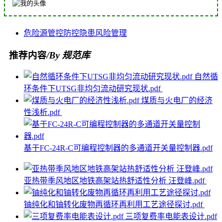
危险源
管控
防控
隐患
风险管理
推荐内容
/By 规范库
自然循
环条件下UTSG非均匀流动研究现状.pdf
煤质与火电厂的经济
性浅析.pdf
基于FC-24R-C可编程控制器的多通道开关量控制器.pdf
亚热带季风地区地铁高架站热舒适性分析 汪登峰.pdf
铀纯化和铀转化废物再循环再利用工艺途径探讨.pdf
三项复费率电能表设计.pdf