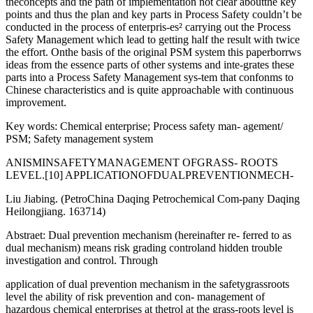
theconcepts and the path of implementation not clear aboutthe key
points and thus the plan and key parts in Process Safety couldn’t be
conducted in the process of enterpris-es² carrying out the Process
Safety Management which lead to getting half the result with twice
the effort. Onthe basis of the original PSM system this paperborrws
ideas from the essence parts of other systems and inte-grates these
parts into a Process Safety Management sys-tem that confonms to
Chinese characteristics and is quite approachable with continuous
improvement.
Key words: Chemical enterprise; Process safety man- agement/
PSM; Safety management system
ANISMINSAFETYMANAGEMENT OFGRASS- ROOTS
LEVEL.[10] APPLICATIONOFDUALPREVENTIONMECH-
Liu Jiabing. (PetroChina Daqing Petrochemical Com-pany Daqing
Heilongjiang. 163714)
Abstraet: Dual prevention mechanism (hereinafter re- ferred to as
dual mechanism) means risk grading controland hidden trouble
investigation and control. Through
application of dual prevention mechanism in the safetygrassroots
level the ability of risk prevention and con- management of
hazardous chemical enterprises at thetrol at the grass-roots level is