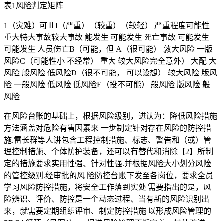
表1风险判定矩阵
1（灾难）可ⅡI（严重）（较重）（较轻） 严重程度可能性
重大特大事故较大事故 能发生 可能发生 死亡事故 可能发生
可能发生 人员伤亡B（可能，但 A（很可能） 敦大风险 一版
风险C（可能性小 不经常） 重大 较大风险完全意外） 大配 大
风险 般风险 低风险D（很不可能， 可以设想） 较大风险 版风
险 一般风险 低风险 低风险E（投不可能） 般风险 版风险 般
风险
在风险台账的基础上，根据风险级别，进认为：降低风险措施
方法涵盖对危险有害因素来 一步制定针对存在风险的防控措
施.雷长群等人讲包含工程控制措施、标志、警告和（或）管
理控制措施、个体防护装备，还可以有替代和消除【2】所制
定的措施要求实用性强、针对性强.并根据风险大小划分风险
的管控级别.经审批的风 险防控台账下发至各岗位，要求全员
学习风险防控措施，将安全工作落到实处.需要指出的是，风
险辨识、评价、防控是一个动态过程、当有新的风险识别出
来，就需要定期组织评审、制定防控措施.以形成风险管理的