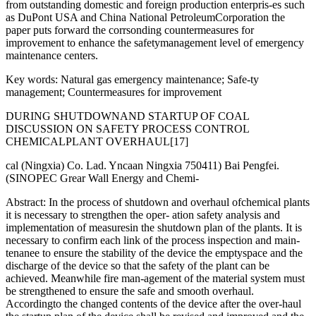
from outstanding domestic and foreign production enterpris-es such
as DuPont USA and China National PetroleumCorporation the
paper puts forward the corrsonding countermeasures for
improvement to enhance the safetymanagement level of emergency
maintenance centers.
Key words: Natural gas emergency maintenance; Safe-ty
management; Countermeasures for improvement
DURING SHUTDOWNAND STARTUP OF COAL
DISCUSSION ON SAFETY PROCESS CONTROL
CHEMICALPLANT OVERHAUL[17]
cal (Ningxia) Co. Lad. Yncaan Ningxia 750411) Bai Pengfei.
(SINOPEC Grear Wall Energy and Chemi-
Abstract: In the process of shutdown and overhaul ofchemical plants
it is necessary to strengthen the oper- ation safety analysis and
implementation of measuresin the shutdown plan of the plants. It is
necessary to confirm each link of the process inspection and main-
tenanee to ensure the stability of the device the emptyspace and the
discharge of the device so that the safety of the plant can be
achieved. Meanwhile fire man-agement of the material system must
be strengthened to ensure the safe and smooth overhaul.
Accordingto the changed contents of the device after the over-haul