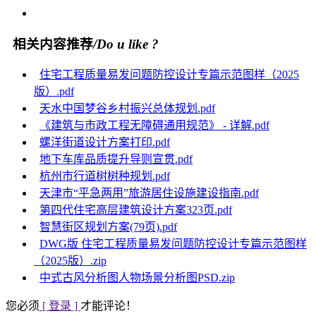
相关内容推荐
/Do u like ?
住宅工程质量易发问题防控设计专篇示范图样（2025
版）.pdf
天水中国梦谷乡村振兴总体规划.pdf
《建筑与市政工程无障碍通用规范》 - 详解.pdf
螺洋街道设计方案打印.pdf
地下车库品质提升导则宣贯.pdf
杭州市行道树树种规划.pdf
天津市“平急两用”旅游居住设施建设指南.pdf
第四代住宅高层建筑设计方案323页.pdf
智慧街区规划方案(79页).pdf
DWG版 住宅工程质量易发问题防控设计专篇示范图样
（2025版）.zip
中式古风分析图人物场景分析图PSD.zip
您必须
[ 登录 ]
才能评论！