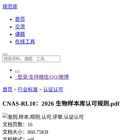
规范库
首页
交流
课题
在线工具
登录/支持微信/QQ/微博
首页
>
行业标准
>
认证认可
CNAS-RL10：2026 生物样本库认可规则.pdf
文档页数：
16
文档大小：
860.75KB
文档格式：
pdf