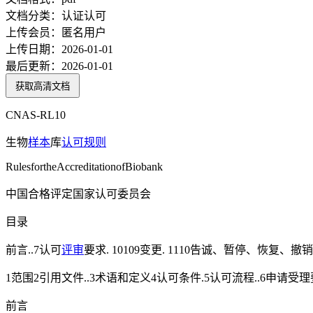
文档分类：
认证认可
上传会员：
匿名用户
上传日期：
2026-01-01
最后更新：
2026-01-01
获取高清文档
CNAS-RL10
生物
样本
库
认可
规则
RulesfortheAccreditationofBiobank
中国合格评定国家认可委员会
目录
前言..7认可
评审
要求. 10109变更. 1110告诚、暂停、恢复、
1范围2引用文件..3术语和定义4认可条件.5认可流程..6申
前言