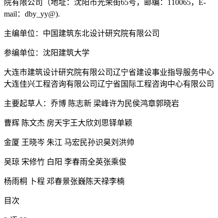
院有限公司（地址：沈阳市光荣街65号，邮编：110065，E-
mail：dby_yy@).
主编单位：中国建筑东北设计研究院有限公司
参编单位：沈阳建筑大学
大连市建筑设计研究院有限公司辽宁省建设事业指导服务中心
大连佳兴工程咨询有限公司辽宁省国际工程咨询中心有限公司
主要起草人：乔博 陈志新 梁峰许为民侯鸿章郭晓岩
曹辉 陈文杰 房天宇王大欣刘思铎单颖
金厦 王晓岑 朱江 马宏民孙识昊刘洪帅
吴琼 宋修竹 白阳 李春雨全英张乘俊
杨雨桐 卜程 邓春景张巍陈天禄李楠
目次