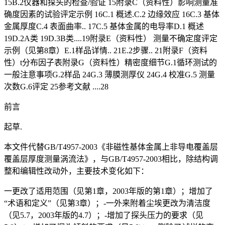
15B.2仪器和探头的检查/验证 15附录C（资料性）影响测量准
确度因素的试验评定示例 16C.1 概述.C.2 边缘效应 16C.3 基体
金属厚度C.4 表面曲率.. 17C.5 基体金属的电导率D.1 概述
19D.2A类 19D.3B类....19附录E（资料性） 测量不确定度评定
示例（见第8章）E.1样品详情.. 21E.2步骤.. 21附录F（资料
性）t分布因子表附录G（资料性）精密度细节G.1循环测试的
一般注意事项G.2样品 24G.3 薄膜测厚仪 24G.4 校准G.5 测量
次数G.6评定 25参考文献 ....28
前言
起草.
本文件代替GB/T4957-2003《非磁性基体金属上非导电覆盖层
覆盖层厚度测量涡流法》，与GB/T4957-2003相比，除结构调
整和编辑性改动外，主要技术变化如下：
一更改了适用范围（见第1章，2003年版的第1章）；增加了
“术语和定义”（见第3章）；-一外来附着尘埃更改为清洁度
（见5.7，2003年版的4.7）；-增加了探头压力的要求（见