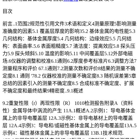
目次
前言..1范围2规范性引用文件3术语和定义4测量原理5影响测量
准确度的因素5.1 覆盖层厚度的影响35.2 基体金属的电性能5.3
几何结构：基体金属厚度5.4 几何结构：边缘效应5.5 几何结
构：表面曲率.5.6 表面粗糙度5.7 清洁度：提离效应5.8 探头压
力5.9 探头倾斜5.10 温度的影响5.11 中间覆盖层5.12外部电磁
场.6仪器的调整和校准6.1通则6.2厚度参考标准片6.3调整方法7
测量程序和评价 67.1通则7.2测量次数和评价8结果的测量不确
定度8.1 通则 '78.2 仪器校准的测量不确定度8.3 随机误差第5章
总结的因素引入的测量不确定度8.5 合成标准不确定度、扩展
不确定度和最终结果9精密度..9.1概述
9.2重复性限（r）再现性限（R） 1010检测报告附录A（资料
性）金属导体中涡流的产生 11A.1概述A.2示例1：导电基体金
属上的非导电覆盖层 12A.3示例2：非导电基材上的导电覆盖
层 12A.4示例3：导电和/或磁性基体金属上的导电覆盖层13A.5
示例4：磁性基体金属上的非导电覆盖层 13B.1技术规范.