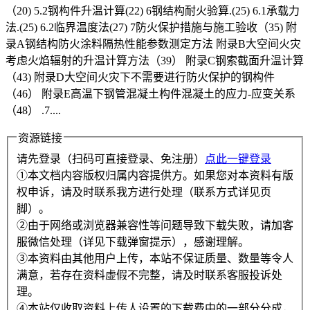
（20) 5.2钢构件升温计算(22) 6钢结构耐火验算.(25) 6.1承载力
法.(25) 6.2临界温度法(27) 7防火保护措施与施工验收（35) 附
录A钢结构防火涂料隔热性能参数测定方法 附录B大空间火灾
考虑火焰辐射的升温计算方法（39） 附录C钢索截面升温计算
（43) 附录D大空间火灾下不需要进行防火保护的钢构件
（46） 附录E高温下钢管混凝土构件混凝土的应力-应变关系
（48） .7....
资源链接
请先登录（扫码可直接登录、免注册）
点此一键登录
①本文档内容版权归属内容提供方。如果您对本资料有版
权申诉，请及时联系我方进行处理（联系方式详见页
脚）。
②由于网络或浏览器兼容性等问题导致下载失败，请加客
服微信处理（详见下载弹窗提示），感谢理解。
③本资料由其他用户上传，本站不保证质量、数量等令人
满意，若存在资料虚假不完整，请及时联系客服投诉处
理。
④本站仅收取资料上传人设置的下载费中的一部分分成，