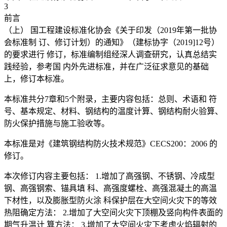
3
前言
（上） 国工程建设标准化协会《关于印发（2019年第一批协
会标准制 订、修订计划）的通知》（建标协字（2019]12号）
的要求进行 修订，标准编制组经深人调查研究，认真总结实
践经验，参考国 内外先进标准，并在广泛征求意见的基础
上，修订本标准。
本标准共分7章和5个附录，主要内容包括：总则、术语和 符
号、基本规定、材料、钢结构的温度计算、钢结构耐火验算、
防火保护措施与施工验收等。
本标准是对《建筑钢结构防火技术规范》CECS200：2006 的
修订。
本次修订内容主要包括： 1.增加了高强钢、不锈钢、冷成型
钢、高强钢索、锚具填 科、高强度螺栓、高强混凝土的高温
下材性，以及膨胀型防火涂 科保护层在大空间火灾下的等效
热阻确定方法： 2.增加了大空间火灾下顶棚及竖向构件表面的
期气升温计 算方法： 3.增加了大空间火灾下考虑火焰辐射的