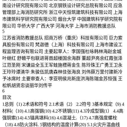
南设计研究院有限公司 北京钢铁设计研究总院有限公司 应急
管理部上海消防研究所 浙江中天恒筑建筑科技有限公司 上海
市建筑科学研究院有限公司 烟台大学 中国建筑科学研究院有
限公司 华侨大学 广西大学 河海大学 上海市消防教援总队
5
江苏省消防教援总队 招商万桥（重庆）科技有限公司 巨力索
具股份有限公司 梵迦德（上海）科技有限公司 上海市建设工
程监理咨询有限公司 主要起草人：李国强杜咏韩林海赵金城
叶继红 舒赣平包联进蒋首超楼国余海群 董超尹亮余红霞张泽
江范圣刚 宋谦益全玉王军蛙施標蒋金生 陈玲珠王广勇王卫永
王玲玲谭清华 朱骏伍凯唐森林佳张海良 刘伟薛万里付建新冷
予冰席时 主要审查人：李亚明侯兆新庞洪海陈瑞金苏恒强 王
松帆胡贤忠谈丽华刘传平
6
目次
1总则（1) 2术语和符号 2.1术语（2） 2.2符号 3基本规定（9) 4
材料(（10) 4.1高强钢(10) 4.2不锈钢(11) 4.3冷成型钢(1） 4.4高
强铜索(14) 4.5锚具填料(16) 4.6混凝土.（17) 4.7高强度螺栓
（18) 4.8防火涂料. 5钢结构的温度计算(20) 5.1火灾升温曲线