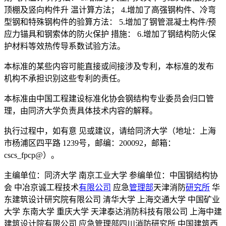
顶棚及竖向构件升 温计算方法； 4.增加了高强钢构件、冷弯
型钢和特殊钢构件的验算方法： 5.增加了钢管混凝土构件/预
应力锚具和钢索体的防火保护 措施： 6.增加了钢结构防火保
护材料等效热传导系数试验方法。
本标准的某些内容可能直接或间接涉及专利，本标准的发布
机构不承担识别这些专利的责任。
本标准由中国工程建设标准化协会钢结构专业委员会归口管
理，由同济大学负责具体技术内容的解释。
执行过程中，如有意 见或建议，请给同济大学（地址：上海
市杨浦区四平路 1239号，邮编：200092，邮箱：
cscs_fpcp@）。
主编单位：同济大学 南京工业大学 参编单位：中国钢结构协
会 中冶京诚工程技术
有限公司
应急
管理部
天津消防
研究所
华
东建筑设计研究院有限公司 清华大学 上海交通大学 中国矿业
大学 东南大学 重庆大学 天津泰达消防科技有限公司 上海中建
建筑设计院有限公司 应急管理部四川消防研究所 中国建筑西