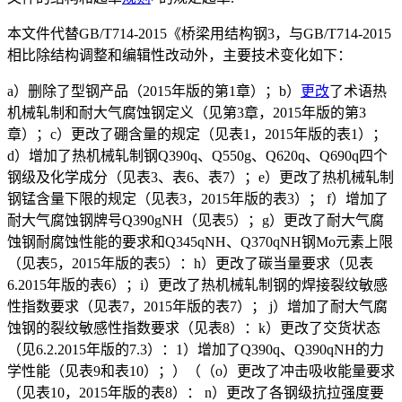
本文件代替GB/T714-2015《桥梁用结构钢3，与GB/T714-2015
相比除结构调整和编辑性改动外，主要技术变化如下：
a）删除了型钢产品（2015年版的第1章）；b）
更改
了术语热
机械轧制和耐大气腐蚀钢定义（见第3章，2015年版的第3
章）；c）更改了硼含量的规定（见表1，2015年版的表1）；
d）增加了热机械轧制钢Q390q、Q550g、Q620q、Q690q四个
钢级及化学成分（见表3、表6、表7）；e）更改了热机械轧制
钢锰含量下限的规定（见表3，2015年版的表3）； f）增加了
耐大气腐蚀钢牌号Q390gNH（见表5）；g）更改了耐大气腐
蚀钢耐腐蚀性能的要求和Q345qNH、Q370qNH钢Mo元素上限
（见表5，2015年版的表5）：h）更改了碳当量要求（见表
6.2015年版的表6）；i）更改了热机械轧制钢的焊接裂纹敏感
性指数要求（见表7，2015年版的表7）； j）增加了耐大气腐
蚀钢的裂纹敏感性指数要求（见表8）：k）更改了交货状态
（见6.2.2015年版的7.3）：1）增加了Q390q、Q390qNH的力
学性能（见表9和表10）；）（（o）更改了冲击吸收能量要求
（见表10，2015年版的表8）： n）更改了各钢级抗拉强度要