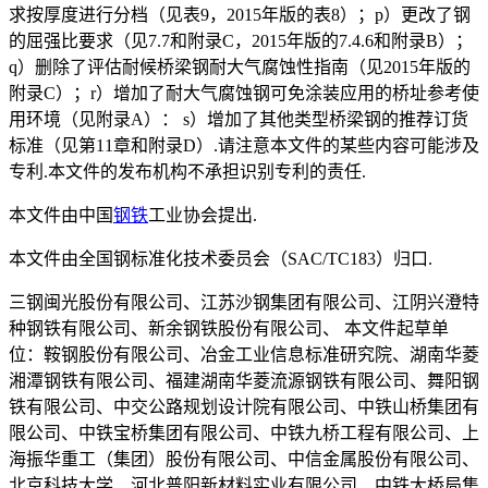
求按厚度进行分档（见表9，2015年版的表8）；p）更改了钢
的屈强比要求（见7.7和附录C，2015年版的7.4.6和附录B）；
q）删除了评估耐候桥梁钢耐大气腐蚀性指南（见2015年版的
附录C）；r）增加了耐大气腐蚀钢可免涂装应用的桥址参考使
用环境（见附录A）： s）增加了其他类型桥梁钢的推荐订货
标准（见第11章和附录D）.请注意本文件的某些内容可能涉及
专利.本文件的发布机构不承担识别专利的责任.
本文件由中国
钢铁
工业协会提出.
本文件由全国钢标准化技术委员会（SAC/TC183）归口.
三钢闽光股份有限公司、江苏沙钢集团有限公司、江阴兴澄特
种钢铁有限公司、新余钢铁股份有限公司、 本文件起草单
位：鞍钢股份有限公司、冶金工业信息标准研究院、湖南华菱
湘潭钢铁有限公司、福建湖南华菱流源钢铁有限公司、舞阳钢
铁有限公司、中交公路规划设计院有限公司、中铁山桥集团有
限公司、中铁宝桥集团有限公司、中铁九桥工程有限公司、上
海振华重工（集团）股份有限公司、中信金属股份有限公司、
北京科技大学、河北普阳新材料实业有限公司、中铁大桥局集