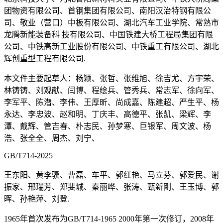
团物资有限公司、首钢集团有限公司、南阳汉治特钢有限公
司、敬业（营口）中板有限公司、湖北汽车工业学院、常熟市
龙腾新能装备科 技有限公司、中国铁建大桥工程局集团有限
公司、中铁高新工业股份有限公司、中铁重工有限公司、湖北
辉创重型工程有限公司.
本文件主要起草人：杨颖、张哲、张维旭、徐吉尤、方宇荣、
林铸铸、刘观献、闫博、程绘兵、管秀兵、常志军、徐向军、
李军平、陈潜、李伟、王厚昕、尚成嘉、陈建超、严生平、杨
永达、李忠波、赵和明、丁庆丰、高德平、张凯、梁辉、李
潭、戴辉、管吉春、朴志民、孙梦寒、巨银军、周文波、杨
浩、张全全、周杰、刘宁、
GB/T714-2025
王东阳、黄李骥、曹磊、车平、郭红艳、马立芬、郭爱民、谢
振家、邢瑞芳、郑斐城、秦丽哗、张涛、甄新刚、王玉博、郭
晖、孙艳萍、刘登.
1965年首次发布为GB/T714-1965 2000年第一次修订，2008年