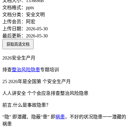
文档大小：
13.68MB
文档格式：
pptx
文档分类：
安全文明
上传会员：
阿宏
上传日期：
2026-05-30
最后更新：
2026-05-30
获取高清文档
2026安全生产月
排查
整治
风险
隐患
专题培训
25 2026年是全国第 个安全生产月
人人讲安全 个个会应急排查整治风险隐患
前言.什么是事故隐患？
“隐” 即潜藏、隐蔽“患” 即
祸患
，不好的状况隐患一一潜藏的
祸患