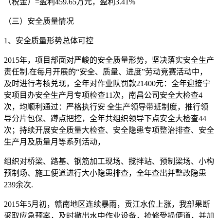
（税金）=盈利459.65万元，盈利3.41%
（三）安全质量情况
1、安全质量形势总体可控
2015年，项目部面对严峻的安全质量形势，坚决落实安全生产
责任制.在每月开展的“安全、质量、进度”劳动竞赛活动中，
及时进行考核兑现，全年对作业队罚款21400元：全年迎接宁
安项目办安全生产月专项检查11次，南昌公司安全大检查4
次，均顺利通过：严格执行安 全生产领导带班制度，推行领
导分片包保、蹲点把控，全年共组织领导下点安全大检查44
次；持续开展安全质量大检查、安全隐患专项整治排查、安全
生产月及质量月等系列活动，
组织对桥梁、路基、钢筋加工现场、搅拌站、预制梁场、小构
预制场、施工便道进行大小隐患排查，全年查出并整改隐患
239余次.
2015年5月初，赣南地区连续暴雨，贡江水位上涨，我部果断
采取应急预案，及时撤出水中作业设备，抢修受损便道，并加