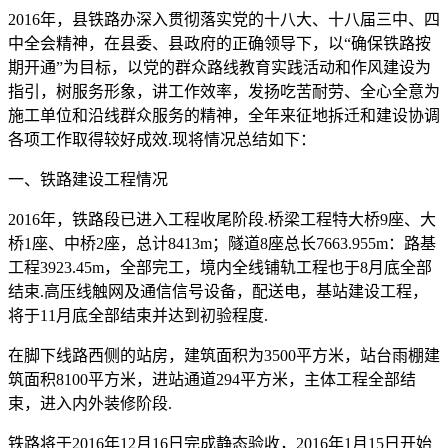
2016年，县铁路办深入贯彻落实党的十八大、十八届三中、四
中全会精神，在县委、县政府的正确领导下，以“确保铁路按
期开通”为目标，以党的群众路线教育实践活动和作风建设为
指引，树服务形象，讲工作效率，发扬吃苦耐劳、全心全意为
施工单位和沿线群众服务的精神，全年来征地拆迁和建设协调
各项工作取得较好成效.现将情况总结如下：
一、铁路建设工程情况
2016年，铁路段已进入工程收尾阶段.桥梁工程特大桥9座、大
桥1座、中桥2座，总计8413m；隧道8座总长7663.955m：路基
工程3923.45m，全部完工，境内全线铺轨工程也于8月底全部
结束.高压线触网及通信信号设备，配送电，基站建设工程，
将于11月底全部结束并达到初验程度.
在脚下线路西侧的站房，建筑面积为3500平方米，站台雨棚建
筑面积8100平方米，进站通道294平方米，主体工程全部结
束，进入内外装修阶段.
铁路将于2016年12月16日完成静态验收，2016年1月15日开始