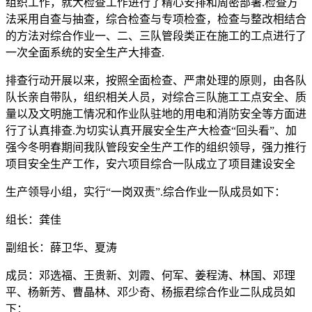
组织工作，就大检查工作进行了精心安排和周密部署.检查方
法采用自查与抽查，综合检查与专项检查，检查与整改相结合
的方法对综合作业一、二、三队管段类正在施工的工点进行了
一次全面系统的安全生产大排查.
排查行动开展以来，按照全面检查、严肃处理的原则，由各队
队长亲自带队，组织相关人员，对综合三队施工工点安全、质
量以及文明施工情况和作业队驻地的用电和消防安全等方面进
行了认真排查.为切实认真开展安全生产大检查“回头看”、加
强今冬明春期间我队管段安全生产工作的组织领导，强力推行
项目安全生产工作，安六项目综合一队成立了项目建设安全
生产领导小组，实行“一岗双责”.综合作业一队成员如下：
组长：龚佳
副组长：薛卫华、夏涛
成员：邓选福、王贵新、刘霞、何军、姜程涛、林国、邓理
平、杨新芳、曹晶林、邓少奇、杨振君综合作业二队成员如
下：