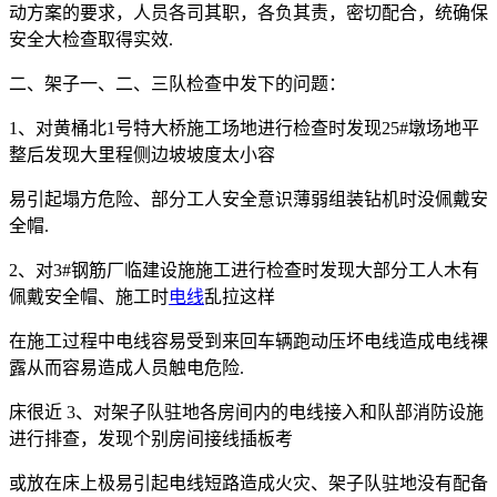
动方案的要求，人员各司其职，各负其责，密切配合，统确保
安全大检查取得实效.
二、架子一、二、三队检查中发下的问题：
1、对黄桶北1号特大桥施工场地进行检查时发现25#墩场地平
整后发现大里程侧边坡坡度太小容
易引起塌方危险、部分工人安全意识薄弱组装钻机时没佩戴安
全帽.
2、对3#钢筋厂临建设施施工进行检查时发现大部分工人木有
佩戴安全帽、施工时
电线
乱拉这样
在施工过程中电线容易受到来回车辆跑动压坏电线造成电线裸
露从而容易造成人员触电危险.
床很近 3、对架子队驻地各房间内的电线接入和队部消防设施
进行排查，发现个别房间接线插板考
或放在床上极易引起电线短路造成火灾、架子队驻地没有配备