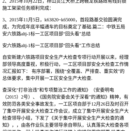
2、2015年10月22日，梓山贡江大桥上跨赣龙铁路既有线封锁
施工架梁任务顺利完成：
3、2015年11月5日，k63820~k65000，首段路基交验圆满完
成，为完成年底半幅通车的目标奠定了基础.篇二：中铁五局
安六铁路altj-1标一工区项目部“回头看”总结
安六铁路altj-1标一工区项目部“回头看”工作总结
自安新建六铁路项目安全生产大检查专项行动开展以来，经理
部领导高度重视，积极行动，一工区项目部安全大检查工作情
况汇报如下： 有序部署，围绕“全覆盖、严排查、重实效”的
总体要求，集中开展一工区安全生产大检查.
查深化“打非治违”和专项整治工作的通知》（安委明电
（2015）2号）、《国务院安委会关于深看”的通知》精神，有
效防范各类安全事故发生，一工区项自部于12月26日及时召开
了集中开展安全大检查工作会议，成立了集中开展安全生产大
检查领导小组，下发了《关于集中开展安全生产大检查的通
知》，，由各作业队主要领导亲自带队，认真落实大检查各项