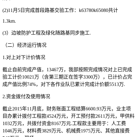
(2)11月5日完成首段路基交验工作：k63780k65080共计
1.3km.
(3）边坡防护工程及绿化随路基同步施工.
（二）经济运行情况
1.对上对下计价情况
截止自前完成产值，13467万，我部按照完成情况对上已完成
验工计价10021万（含第三期正在签字3300万），已计价占完
成产值比例74%，对下各作业队已累计完成计价额5513万.
2.资金拨付及使用情况
截止2015年11月底，财务账面工程结算6600.93万元，业主项
目办累计拨付工程款4524万元，开工预付款2611万元，甲供料
1032万元，共拨付资金8167万元.工程款主要用于：人工费
1046万元，材料费3829万元、机械费1975万元、其他直接费