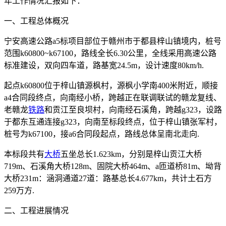
年工作情况汇报如下：
一、工程总体概况
宁安高速公路a5标项目部位于赣州市于都县梓山镇境内，桩号
范围k60800~k67100，路线全长6.30公里，全线采用高速公路
标准建设，双向四车道，路基宽24.5m，设计速度80km/h.
起点k60800位于梓山镇源枫村，源枫小学南400米附近，顺接
a4合同段终点，向南经小桥，跨越正在联调联试的赣龙复线、
老赣龙
铁路
和贡江至良坝村，向南经石溪角，跨越g323，设路
于都东互通连接g323，向南至标段终点，位于梓山镇张军村，
桩号为k67100，接a6合同段起点，路线总体呈南北走向.
本标段共有
大桥
五坐总长1.623km，分别是梓山贡江大桥
719m、石溪角大桥128m、固院大桥464m、a匝道桥81m、坳背
大桥231m：涵洞通道27道：路基总长4.677km，共计土石方
259万方.
二、工程进展情况