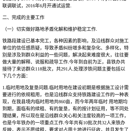
联调联试，2016年6月开通试运营.
二、完成的主要工作
（一）切实做好路地矛盾化解和维护稳定工作.
铁路段建设已基本完工，各种因素的影响，及沿线群众对施工
单位的信任感质疑，导致矛盾纠纷增多和复杂化、多样化，特
别是涉及到群众利益的一些问题，解决起来难度很大，往往要
做大量的解释、说服和疏导工作.今年到自前为正，县铁办共
接待了来访群众118批次，共291人.处理涉铁问题主要包括以
下几个方面：
1.临时用地及复垦问题.临时用地在建设初期是根据施工设计需
要进行的依规租用，也是沿线群众支持铁路建设工作的一种表
现，在我县境内临时用地共860亩，而今年两年临时 用地期均
到期，面临有的续租、有的复垦，有的按计划征用，等不同处
理结果，所以现在是沿线群众关心和关注度较高的一项工作，
也是今年铁办的一项重点工作.今年共有10批次共32人来铁办
反映，表示不愿续租，要求对占用土地进行征收，并且发生了