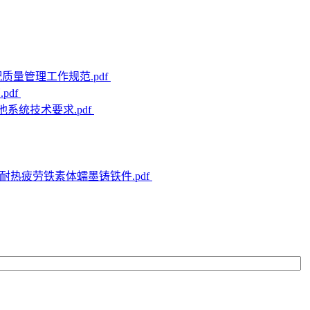
调配质量管理工作规范.pdf
pdf
电池系统技术要求.pdf
发动机用耐热疲劳铁素体蠕墨铸铁件.pdf