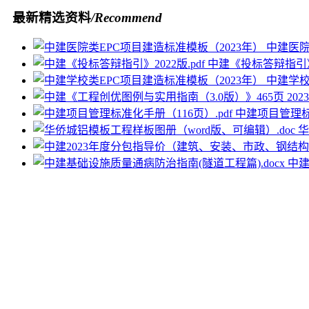
最新精选资料
/Recommend
中建医院
中建《投标答辩指引》2
中建学校
中建项目管理标准
华
中建