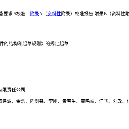
求.5校准....
附录
A（
资料性
附录）校准报告 附录B（资料性
化文件的结构和起草规则》的规定起草.
限责任公司.
高建波、金浩、陈剑锋、李刚、黄春生、黄鸣岐、汪飞、刘政、