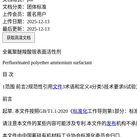
文档分类：
团体标准
上传会员：
匿名用户
上传日期：
2025-12-13
最后更新：
2025-12-13
获取高清文档
全氟聚醚羧酸铵表面活性剂
Perfluorinated polyether ammonium surfactant
目 次
1范围 前言2规范性引用
文件
3术语和定义4分类5技术要求6试验
前言
起草. 本文件按照GB/T1.1-2020《
标准化
工作导则第1部分：标
请注意本文件的某些内容可能涉及专利.本文件的
发布
机构不承
本文件由中国氟硅有机材料工业协会标准化委员会归口.