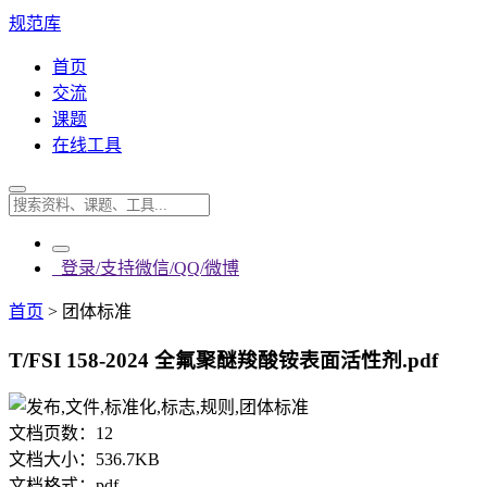
规范库
首页
交流
课题
在线工具
登录/支持微信/QQ/微博
首页
>
团体标准
T/FSI 158-2024 全氟聚醚羧酸铵表面活性剂.pdf
文档页数：
12
文档大小：
536.7KB
文档格式：
pdf