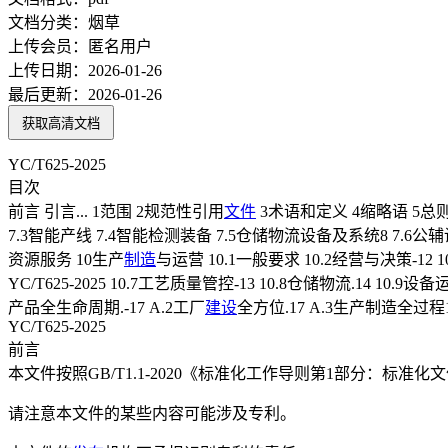
文档分类：
烟草
上传会员：
匿名用户
上传日期：
2026-01-26
最后更新：
2026-01-26
获取高清文档
YC/T625-2025
目次
前言 引言... 1范围 2规范性引用
文件
3术语和定义 4缩略语 5总则 
7.3智能产线 7.4智能检测装备 7.5仓储物流设备及系统8 7.6公辅设
资源服务 10生产
制造
与运营 10.1一般要求 10.2经营与决策-12 1
YC/T625-2025 10.7工艺质量管控-13 10.8仓储物流.14 
产品全生命周期.-17 A.2工厂
建设
全方位.17 A.3生产制造全过程1
YC/T625-2025
前言
本文件按照GB/T1.1-2020《标准化工作导则第1部分：标准
请注意本文件的某些内容可能涉及专利。