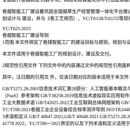
卷烟智能工厂建设要巩固全国烟草生产经营管理一体化平台建
划设计与 建设，井与《卷工艺规范）、YC/T9.GB/T4125
YC/T625-2025
卷烟智能工厂建设导则
1范围 本文件规定了卷煤智能工厂的建设目标与原则、规划与
本文件适用于卷烟智能工厂的规划设计、建设及交付。
2规范性引用文件 下列文件中的内容通过文中的规范性引用面
其中，注日期的引用文 件，仅该日期对应的版本适用于本文件
GB/T5271.28-2001信息技术词汇第28部分：人工智能基本概念与专
（PaaS）参考架构 GB/T38258-2019信息技术虚拟现实应用软件基
工业大数据术语 GB/T42021-2022工业互联网总体网络架构 
YC/T590-2021卷烟工业企业设备综合效率测评导则 ISO/TR24464：2025数字
3术语和定义 GB/T 40647-2021,GB/T 40648-2021.GB/T5271.28-20
41778 2022、YC/T590一2021界定的以及下列术语和定义适