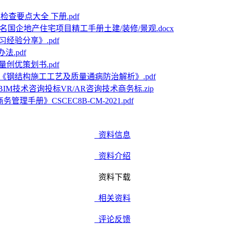
查要点大全 下册.pdf
名国企地产住宅项目精工手册土建/装修/景观.docx
经验分享》.pdf
法.pdf
创优策划书.pdf
《钢结构施工工艺及质量通病防治解析》.pdf
BIM技术咨询投标VR/AR咨询技术商务标.zip
管理手册》CSCEC8B-CM-2021.pdf
资料信息
资料介绍
资料下载
相关资料
评论反馈