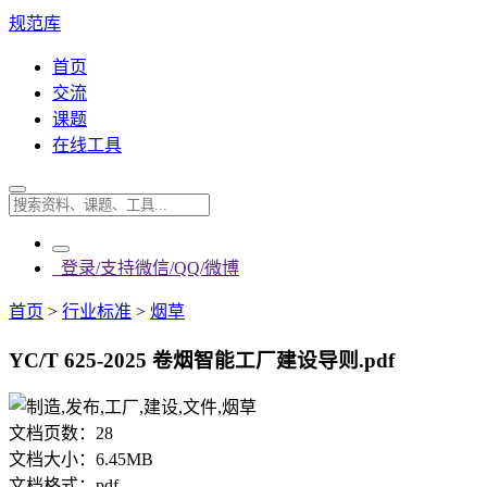
规范库
首页
交流
课题
在线工具
登录/支持微信/QQ/微博
首页
>
行业标准
>
烟草
YC/T 625-2025 卷烟智能工厂建设导则.pdf
文档页数：
28
文档大小：
6.45MB
文档格式：
pdf