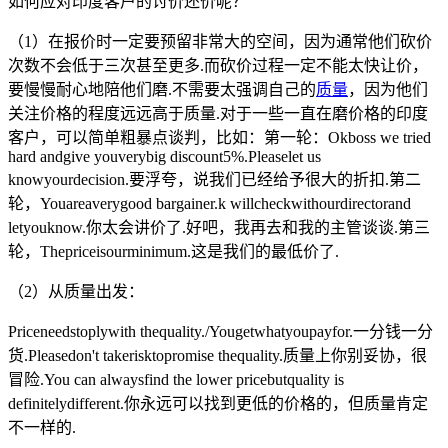
如何应对印度客户的讨价还价呢？
（1）在报价时一定要预留非常大的空间，因为通常他们砍价
次数不会低于三次甚至更多.而砍价过程一定不能太快让价，
要慢慢耐心地陪他们磨.不需要太强调自己的
质量
，因为他们
关注价格的程度远远高于质量.对于一些一直在磨价格的印度
客户，可以简单粗暴点谈判，比如：第一轮：Okboss we tried
hard andgive youverybig discount5%.Pleaselet us
knowyourdecision.要浮夸，说我们已经给予很大的折扣.第二
轮，Youareaverygood bargainer.k willcheckwithourdirectorand
letyouknow.你太会讲价了.好吧，我再去和我的主管谈谈.第三
轮，Thepriceisourminimum.这是我们的最低价了.
（2）从质量出发：
Priceneedstoplywith thequality./Yougetwhatyoupayfor.一分钱一分
货.Pleasedon't takerisktopromise thequality.质量上你别妥协，很
冒险.You can alwaysfind the lower pricebutquality is
definitelydifferent.你永远可以找到更低的价格的，但质量肯定
不一样的.