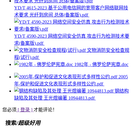
YD/T 4615-2023 基于公用电信网的宽带客户网络联网技
术要求 光纤到房间 总体(备案版).pdf
YD/T 4590-2023 网络空间安全仿真 攻击行为检测技术要
求(备案版).pdf
文物消防安全检查规
程(试行).pdf
1982年 - 佛罗伦萨宪章.doc
2005
年-保护和促进文化表现形式多样性公约.pdf
钢结构
缺陷及其处理 王光煜编著 10944813.pdf
您必须
[ 登录 ]
才能评论！
搜索
/超级好用