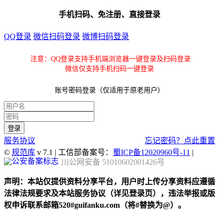
手机扫码、免注册、直接登录
QQ登录
微信扫码登录
微博扫码登录
注意：QQ登录支持手机端浏览器一键登录及扫码登录
微信仅支持手机扫码一键登录
账号密码登录（仅适用于原老用户）
服务协议
忘记密码？点此重置
©
规范库
v 7.1 | 工信部备案号：
蜀ICP备12020960号-11
|
川公网安备 51010602001426号
声明：本站仅提供资料分享平台，用户时上传分享资料应遵循
法律法规要求及本站服务协议（详见登录页），违法举报或版
权申诉联系邮箱520#guifanku.com（将#替换为@）。