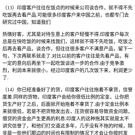
（13）印度客户往往在饭点的时候来公司谈合作，就不得不先
吃饭再去看产品.可能很多印度客户来中国之前，也都专门去
研究过中国，知道我们
热情好客，尤其是对待生意上的客户轻慢不得.印度客户每次
总是在快吃饭的时候来找我们，这样就不得不先吃饭，吃饭之
后再去看产品，谈合作，但往往很多客户不满意产品，留下一
句，下次再联系就走了.对比以前的客户往往是先看产品，有
一定的意向后再坐下一起吃饭谈进一步的合作.由于竞争激
烈，利润本来就很小，经过印度客户的几次饭下来，利润更少
了.
（14）你已经准备好了的货，印度客户往往拖着不拿货，信誉
度差.同样的货物，印度客户会给你很低比例的定金，让你把
货生产好了之后，后面就开始拖着不拿货了.由于定金比例本
来就很低，若是不把货物发出去，压货很容易导致资金问题，
借贷的资金会产生更高的利息.印度人的这种拖其实就是太不
讲究信誉了，和他们打交道这多年，几乎没有不拖的时候，除
非是一些他们那边的时间也有限制的情况下才会让你按时发