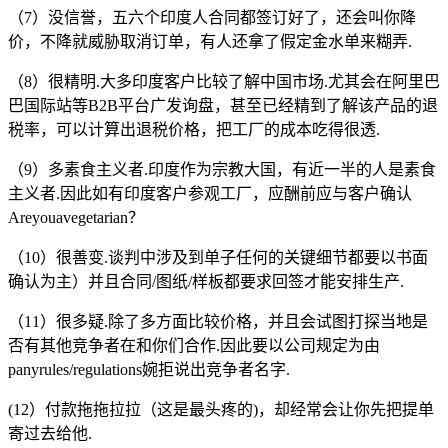
（7）没信誉，五六个印度人合同都签订好了，还会叫你降
价，不降就威胁取消订单，有人还拿了假定金水单来糊弄.
（8）很精明.大多印度客户比较了解中国市场.尤其会在阿里巴
巴国际站等B2B平台广发询盘，甚至已经精到了解该产品的退
税率，可以计算出退税价格，把工厂的成本吃得很透.
（9）多素食主义者.印度作为宗教大国，有近一半的人是素食
主义者.因此如有印度客户参观工厂，应酬前应与客户确认
Areyouavegetarian？
（10）很善变.谈判中涉及到单子任何的关键细节都要以书面
确认为主）并且合同/图纸/样板都要求回签才能安排生产.
（11）很多疑.除了多方面比较价格，并且会试图打探当地是
否有其他竞争者在和你们合作.因此要以公司规定为由
panyrules/regulations婉拒说出竞争者名字.
(12）付款拖拖拉拉（这是最头疼的)，却经常会让你先把提单
寄过去给他.