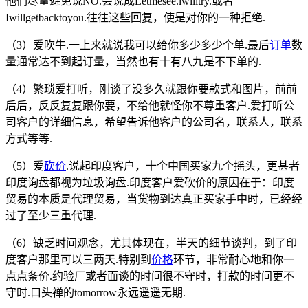
他们尽量避免说NO.会说成Letmesee.lwilltry.或者
Iwillgetbacktoyou.往往这些回复，使是对你的一种拒绝.
（3）爱吹牛.一上来就说我可以给你多少多少个单.最后
订单
数
量通常达不到起订量，当然也有十有八九是不下单的.
（4）繁琐爱打听，刚谈了没多久就跟你要款式和图片，前前
后后，反反复复跟你要，不给他就怪你不尊重客户.爱打听公
司客户的详细信息，希望告诉他客户的公司名，联系人，联系
方式等等.
（5）爱
砍价
.说起印度客户，十个中国买家九个摇头，更甚者
印度询盘都视为垃圾询盘.印度客户爱砍价的原因在于：印度
贸易的本质是代理贸易，当货物到达真正买家手中时，已经经
过了至少三重代理.
（6）缺乏时间观念，尤其体现在，半天的细节谈判，到了印
度客户那里可以三两天.特别到
价格
环节，非常耐心地和你一
点点条价.约验厂或者面谈的时间很不守时，打款的时间更不
守时.口头禅的tomorrow永远遥遥无期.