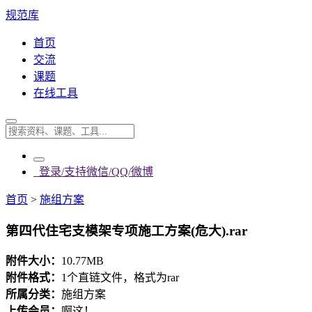
规范库
首页
交流
课题
在线工具
登录/支持微信/QQ/微博
首页
>
施组方案
第四代住宅支模架专项施工方案(危大).rar
附件大小：
10.77MB
附件格式：
1个直链文件，格式为rar
所属分类：
施组方案
上传会员：
啊这！