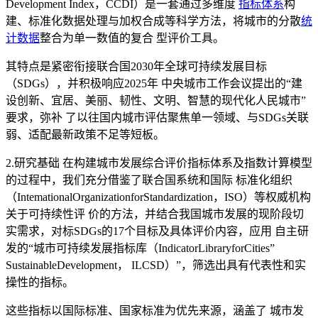
Development Index，CCDI）是一套通过多维度
指标体系
构
建、标准化数据处理与加权合成等科学方法，将城市的分散
统
计数据
整合为单一数值的复合 型评价工具。
其特点是紧密衔接联合国2030年全球可持续发展目标
（SDGs），并积极响应2025年 中央城市工作会议提出的“建
设创新、宜居、美丽、韧性、文明、智慧的现代化人民城市”
要求，弥补 了以往国内城市评估聚焦单一领域、与SDGs关联
弱、适配最新政策不足等短板。
2.研究基础 在构建城市发展综合评价指标体系及指数计算模型
的过程中，我们充分借鉴了联合国系统和国际 标准化组织
（IntemationalOrganizationforStandardization，ISO）等权威机构
关于可持续性评 价的方法，并结合我国城市发展的现阶段切
实需求，对标SDGs的17个目标及具体评价内容，应用 自主研
发的“城市可持续发展指标库（IndicatorLibraryforCities”
SustainableDevelopment， ILCSD）”，筛选出具有代表性和实
操性的指标。
这些指标以国际标准、国家标准为优先来源，涵盖了 城市发