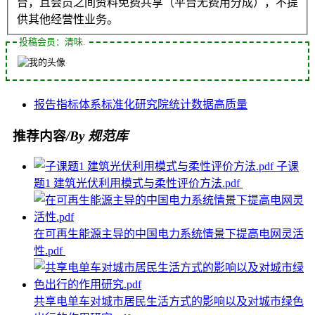
台，且会员之间资料免费共享（平台无费用分成），不提
供其他经营性业务。
投稿会员：清味.
报告
指标体系
标准化
研究院
统计数据
高质量
推荐内容
/By 规范库
子课
题1 建筑光伏利用模式与柔性评价方法.pdf
在可再生能源主导的中国电力系统情景下提高电网灵活
性.pdf
共享电单车对城市居民生活方式的影响以及对城市绿色