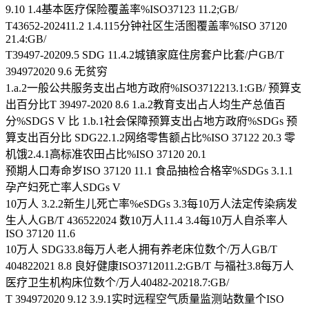
9.10 1.4基本医疗保险覆盖率%ISO37123 11.2;GB/
T43652-202411.2 1.4.115分钟社区生活图覆盖率%ISO 37120
21.4:GB/
T39497-20209.5 SDG 11.4.2城镇家庭住房套户比套/户GB/T
394972020 9.6 无贫穷
1.a.2一般公共服务支出占地方政府%ISO3712213.1:GB/ 预算支
出百分比T 39497-2020 8.6 1.a.2教育支出占人均生产总值百
分%SDGS V 比 1.b.1社会保障预算支出占地方政府%SDGs 预
算支出百分比 SDG22.1.2网络零售额占比%ISO 37122 20.3 零
机饿2.4.1高标准农田占比%ISO 37120 20.1
预期人口寿命岁ISO 37120 11.1 食品抽检合格宰%SDGs 3.1.1
孕产妇死亡率人SDGs V
10万人 3.2.2新生儿死亡率%eSDGs 3.3每10万人法定传染病发
生人人GB/T 436522024 数10万人11.4 3.4每10万人自杀率人
ISO 37120 11.6
10万人 SDG33.8每万人老人拥有养老床位数个/万人GB/T
404822021 8.8 良好健康ISO3712011.2:GB/T 与福社3.8每万人
医疗卫生机构床位数个/万人40482-20218.7:GB/
T 394972020 9.12 3.9.1实时远程空气质量监测站数量个ISO