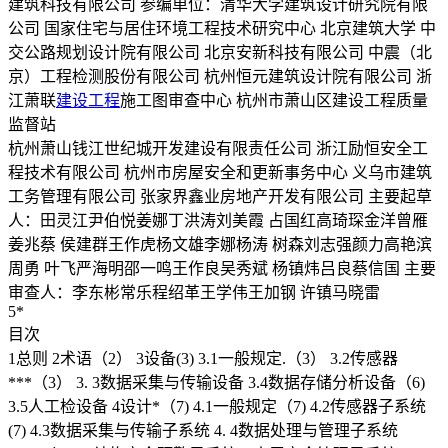
建筑科技有限公司 参编单位：清华大学建筑设计研究院有限
公司 国家住宅与居住环境工程技术研究中心 北京建筑大学 中
交公路规划设计院有限公司 北京安新科技有限公司 中震（北
京）工程检测股份有限公司 杭州恒元建筑设计院有限公司 浙
江萧联
建设工程
施工图审查中心 杭州市萧山区建设工程质量
监督站
杭州萧山钱江世纪城开发建设有限责任公司 浙江励恒安全工
程技术有限公司 杭州市房屋安全和更新事务中心 义乌市建筑
工务管理有限公司 张家界鑫业房地产开发有限公司 主要起草
人：田灵江尹伯悦姜娜丁洪涛刘美霞 占国红高琦琛金洋曾雁
姜兆蔡 侯建群王作虎杨文雄李娜杨涛 树森刘志强颜力高艳滨
周勇 叶飞严海明邵一鸣王作良吴秀斌 杨镇炜吕良蔡信国 主要
审查人：李东彬常乐程绍革王学伟王加钢 许镇马晓雷
5*
目次
1总则 2术语（2） 3设备(3) 3.1一般规定.（3） 3.2传感器
***（3） 3. 3数据采集与传输设备 3.4数据存储分析设备（6)
3.5人工检设备 4设计*（7) 4.1一般规定（7) 4.2传感器子系统
(7) 4.3数据采集与传输子系统 4. 4数据处理与管理子系统