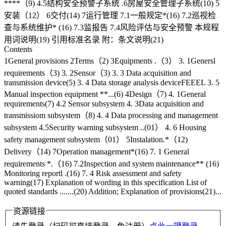
****（9) 4.5结构安全预警子系统 .6房屋安全管理子系统(10) 5
安装（12） 6交付(14) 7运行管理 7.1一般规定*(16) 7.2巡视检
查与系统维护* (16) 7.3监报告 7.4风险评估与安全预警 本规程
用词说明(19) 引用标准名录 附：条文说明(21)
Contents
1General provisions 2Terms（2) 3Equipments .（3） 3. 1Genersl
requirements（3) 3. 2Sensor（3) 3. 3 Data acquisition and
transmission device(5) 3. 4 Data storage analysis deviceFEEEL 3. 5
Manual inspection equipment **...(6) 4Design（7) 4. 1General
requirements(7) 4.2 Sensor subsystem 4. 3Data acquisition and
transmissiom subsystem（8) 4. 4 Data processing and management
subsystem 4.5Security warning subsystem ..(01） 4. 6 Housing
safety management subsystem（01） 5Instalation.*（12)
Delivery（14) 7Operation management*(16) 7. 1 General
requirements *.（16) 7.2Inspection and system maintenance** (16)
Monitoring reportl .(16) 7. 4 Risk assessment and safety
warning(17) Explanation of wording in this specification List of
quoted standards .......(20) Addition; Explanation of provisions(21)...
资源链接