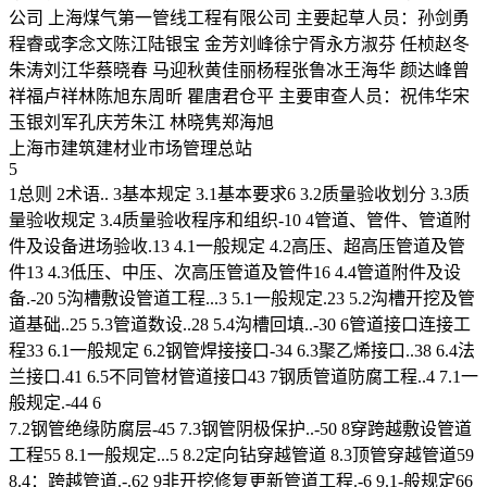
公司 上海煤气第一管线工程有限公司 主要起草人员：孙剑勇
程睿或李念文陈江陆银宝 金芳刘峰徐宁胥永方淑芬 任桢赵冬
朱涛刘江华蔡晓春 马迎秋黄佳丽杨程张鲁冰王海华 颜达峰曾
祥福卢祥林陈旭东周昕 瞿唐君仓平 主要审查人员：祝伟华宋
玉银刘军孔庆芳朱江 林晓隽郑海旭
上海市建筑建材业市场管理总站
5
1总则 2术语.. 3基本规定 3.1基本要求6 3.2质量验收划分 3.3质
量验收规定 3.4质量验收程序和组织-10 4管道、管件、管道附
件及设备进场验收.13 4.1一般规定 4.2高压、超高压管道及管
件13 4.3低压、中压、次高压管道及管件16 4.4管道附件及设
备.-20 5沟槽敷设管道工程...3 5.1一般规定.23 5.2沟槽开挖及管
道基础..25 5.3管道数设..28 5.4沟槽回填..-30 6管道接口连接工
程33 6.1一般规定 6.2钢管焊接接口-34 6.3聚乙烯接口..38 6.4法
兰接口.41 6.5不同管材管道接口43 7钢质管道防腐工程..4 7.1一
般规定.-44 6
7.2钢管绝缘防腐层-45 7.3钢管阴极保护..-50 8穿跨越敷设管道
工程55 8.1一般规定...5 8.2定向钻穿越管道 8.3顶管穿越管道59
8.4：跨越管道.-.62 9非开挖修复更新管道工程.-6 9.1-般规定66