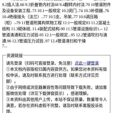
9.2插人法.66 9.3折叠管内衬法68 9.4翻转内衬法.70 10管道附件
及设备安装工程..73 10.1一般规定 10.2闵门..74 10.3补偿器..76
10.4绝缘接头（法兰）..77 10.5支、吊架..77 10.6调压箱
（柜）.-79 11管道附属构筑物工程 11:1一般规定83 11.2混凝土
结构 11.3砌体结. 11.4装配式结构-90 11.5管道设施标识1.-- 12
管道清通和压力试验-95 12.1一般规定...95 12.2管道吹扫与清
通.96 12.3管道压力试验..97 12.4管道清扫和干燥
7...
资源链接
请先登录（扫码可直接登录、免注册）
点此一键登录
①本文档内容版权归属内容提供方。如果您对本资料有版
权申诉，请及时联系我方进行处理（联系方式详见页
脚）。
②由于网络或浏览器兼容性等问题导致下载失败，请加客
服微信处理（详见下载弹窗提示），感谢理解。
③本资料由其他用户上传，本站不保证质量、数量等令人
满意，若存在资料虚假不完整，请及时联系客服投诉处
理。