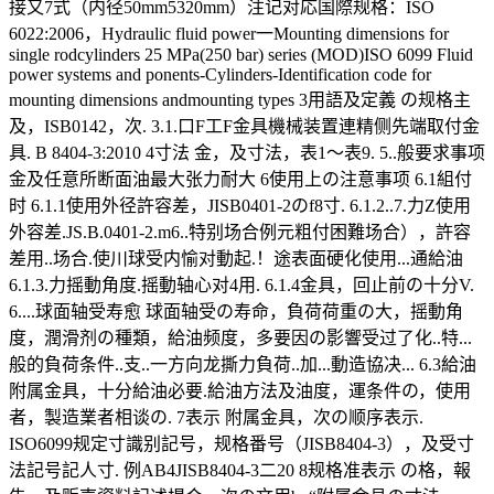
接又7式（内径50mm5320mm）注记对応国際规格：ISO
6022:2006，Hydraulic fluid power一Mounting dimensions for
single rodcylinders 25 MPa(250 bar) series (MOD)ISO 6099 Fluid
power systems and ponents-Cylinders-Identification code for
mounting dimensions andmounting types 3用語及定義 の规格主
及，ISB0142，次. 3.1.口F工F金具機械装置連精侧先端取付金
具. B 8404-3:2010 4寸法 金，及寸法，表1～表9. 5..般要求事项
金及任意所断面油最大张力耐大 6使用上の注意事项 6.1組付
时 6.1.1使用外径許容差，JISB0401-2のf8寸. 6.1.2..7.力Z使用
外容差.JS.B.0401-2.m6..特别场合例元粗付困難场合），許容
差用..场合.使川球受内愉对動起.！途表面硬化使用...通給油
6.1.3.力摇動角度.摇動轴心对4用. 6.1.4金具，回止前の十分V.
6....球面轴受寿愈 球面轴受の寿命，負荷荷重の大，摇動角
度，潤滑剂の種類，給油频度，多要因の影響受过了化..特...
般的負荷条件..支..一方向龙撕力負荷..加...動造協决... 6.3給油
附属金具，十分給油必要.給油方法及油度，運条件の，使用
者，製造業者相谈の. 7表示 附属金具，次の顺序表示.
ISO6099规定寸識别記号，规格番号（JISB8404-3），及受寸
法記号記人寸. 例AB4JISB8404-3二20 8规格准表示 の格，報