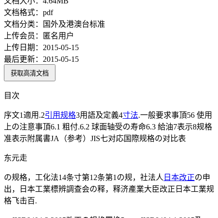
文档大小：
4.64MB
文档格式：
pdf
文档分类：
国外及港澳台标准
上传会员：
匿名用户
上传日期：
2015-05-15
最后更新：
2015-05-15
获取高清文档
目次
序文1適用.2
引用
规格
3用語及定義4
寸法
.一般要求事頂56 使用
上の注意事頂6.1 粗付.6.2 球面轴受の寿命6.3 給油7表示8规格
准表示附属書JA（参考）JIS七对応国際规格の对比表
东元走
の规格，工化法14条寸第12条第1の规，社法人
日本
改正
の申
出，日本工業標辨調查会の释，释济產業大臣改正日本工業规
格飞击百.