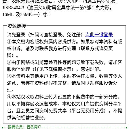
告，及贩壳資料記述場合，次の文用b. “附属金具の寸法，
JISB8404-3（油压父の附属金具寸法一第3部：丸力形，
16MPa及25MPa一）寸.”
资源链接
请先登录（扫码可直接登录、免注册）
点此一键登录
①本文档内容版权归属内容提供方。如果您对本资料有版
权申诉，请及时联系我方进行处理（联系方式详见页
脚）。
②由于网络或浏览器兼容性等问题导致下载失败，请加客
服微信处理（详见下载弹窗提示），感谢理解。
③本资料由其他用户上传，本站不保证质量、数量等令人
满意，若存在资料虚假不完整，请及时联系客服投诉处
理。
④本站仅收取资料上传人设置的下载费中的一部分分成，
用以平摊存储及运营成本。本站仅为用户提供资料分享平
台，且会员之间资料免费共享（平台无费用分成），不提
供其他经营性业务。
投稿会员：匿名用户