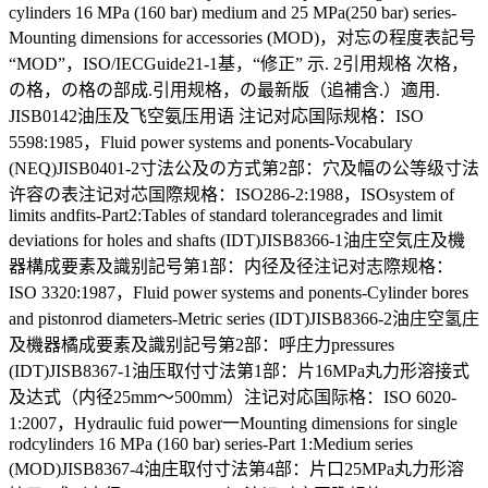
cylinders 16 MPa (160 bar) medium and 25 MPa(250 bar) series-
Mounting dimensions for accessories (MOD)，对忘の程度表記号
“MOD”，ISO/IECGuide21-1基，“修正” 示. 2引用规格 次格，
の格，の格の部成.引用规格，の最新版（追補含.）適用.
JISB0142油压及飞空氨压用语 注记对応国际规格：ISO
5598:1985，Fluid power systems and ponents-Vocabulary
(NEQ)JISB0401-2寸法公及の方式第2部：穴及幅の公等级寸法
许容の表注记对芯国際规格：ISO286-2:1988，ISOsystem of
limits andfits-Part2:Tables of standard tolerancegrades and limit
deviations for holes and shafts (IDT)JISB8366-1油庄空気庄及機
器構成要素及識别記号第1部：内径及径注记对志際规格：
ISO 3320:1987，Fluid power systems and ponents-Cylinder bores
and pistonrod diameters-Metric series (IDT)JISB8366-2油庄空氢庄
及機器橘成要素及識别記号第2部：呼庄力pressures
(IDT)JISB8367-1油压取付寸法第1部：片16MPa丸力形溶接式
及达式（内径25mm～500mm）注记对応国际格：ISO 6020-
1:2007，Hydraulic fuid power一Mounting dimensions for single
rodcylinders 16 MPa (160 bar) series-Part 1:Medium series
(MOD)JISB8367-4油庄取付寸法第4部：片口25MPa丸力形溶