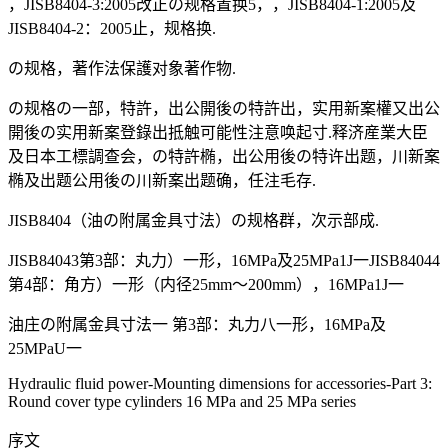
，JISB8404-3:2005改正の规格置换5，，JISB8404-1:2005及
JISB8404-2：2005止，规格换.
の规格，著作法保護对象著作物.
の规格の一部，特許，出公開後の特許出，实用新案權又出公
開後の实用新案登錄出抵触可能性注意唤起寸.释济産業大臣
及日本工標調查会，の特許椭，出公用後の特许出题，川新案
椭及出题公用後の川新案出题确，任注毛存.
JISB8404（油の附属金具寸法）の规格群，次示部成.
JISB84043第3部：丸力）一形，16MPa及25MPa1J一JISB84044
第4部：角方）一形（内径25mm～200mm），16MPa1J一
油庄の附属金具寸法一 第3部：丸力八一形，16MPa及
25MPaU一
Hydraulic fluid power-Mounting dimensions for accessories-Part 3:
Round cover type cylinders 16 MPa and 25 MPa series
序文