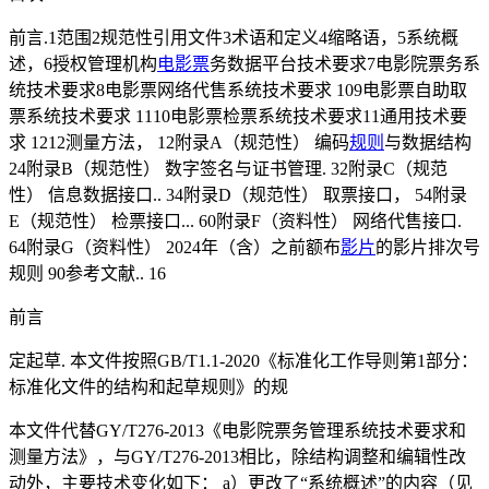
前言.1范围2规范性引用文件3术语和定义4缩略语，5系统概
述，6授权管理机构
电影票
务数据平台技术要求7电影院票务系
统技术要求8电影票网络代售系统技术要求 109电影票自助取
票系统技术要求 1110电影票检票系统技术要求11通用技术要
求 1212测量方法， 12附录A（规范性） 编码
规则
与数据结构
24附录B（规范性） 数字签名与证书管理. 32附录C（规范
性） 信息数据接口.. 34附录D（规范性） 取票接口， 54附录
E（规范性） 检票接口... 60附录F（资料性） 网络代售接口.
64附录G（资料性） 2024年（含）之前额布
影片
的影片排次号
规则 90参考文献.. 16
前言
定起草. 本文件按照GB/T1.1-2020《标准化工作导则第1部分：
标准化文件的结构和起草规则》的规
本文件代替GY/T276-2013《电影院票务管理系统技术要求和
测量方法》，与GY/T276-2013相比，除结构调整和编辑性改
动外，主要技术变化如下： a）更改了“系统概述”的内容（见