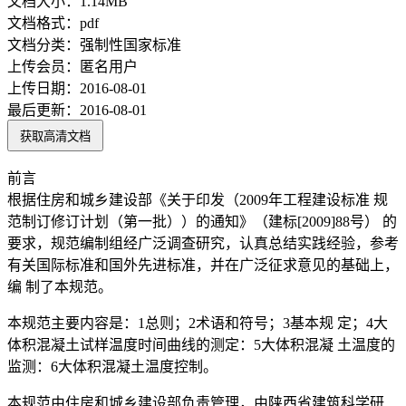
文档大小：
1.14MB
文档格式：
pdf
文档分类：
强制性国家标准
上传会员：
匿名用户
上传日期：
2016-08-01
最后更新：
2016-08-01
获取高清文档
前言
根据住房和城乡建设部《关于印发（2009年工程建设标准 规
范制订修订计划（第一批））的通知》（建标[2009]88号） 的
要求，规范编制组经广泛调查研究，认真总结实践经验，参考
有关国际标准和国外先进标准，并在广泛征求意见的基础上，
编 制了本规范。
本规范主要内容是：1总则；2术语和符号；3基本规 定；4大
体积混凝土试样温度时间曲线的测定：5大体积混凝 土温度的
监测：6大体积混凝土温度控制。
本规范由住房和城乡建设部负责管理，由陕西省建筑科学研