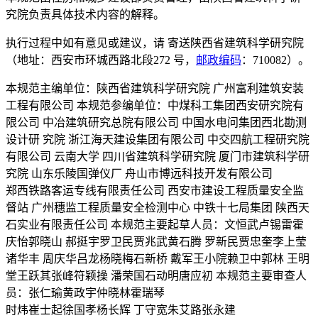
究院负责具体技术内容的解释。
执行过程中如有意见或建议，请 寄送陕西省建筑科学研究院
（地址：西安市环城西路北段272 号，
邮政编码
：710082）。
本规范主编单位：陕西省建筑科学研究院 广州富利建筑安装
工程有限公司 本规范参编单位：中煤科工集团西安研究院有
限公司 中冶建筑研究总院有限公司 中国水电问集团西北勘测
设计研 究院 浙江海天建设集团有限公司 中交四航工程研究院
有限公司 云南大学 四川省建筑科学研究院 厦门市建筑科学研
究院 山东乐陵国弹仪厂 舟山市博远科技开发有限公司
郑西铁路客运专线有限责任公司 西安市建设工程质量安全监
督站 广州穗监工程质量安全检测中心 中铁十七局集团 陕西天
石实业有限责任公司 本规范主要起草人员：文恒武卢锡雷霍
庆怡郭晓山 郝挺宇罗卫民贾兆武黄石腾 罗新民贾忠奎李上莹
诸华丰 周庆华吕龙杨晓梅石新桥 戴军王小院赖卫中郭林 王明
堂王跃其张峰符颖操 潘荣国石动明唐应初 本规范主要审查人
员：张仁瑜黄政宇仲晓林霍瑞琴
时炜崔士起徐国孝杨长辉 丁守宽朱艾路张永建