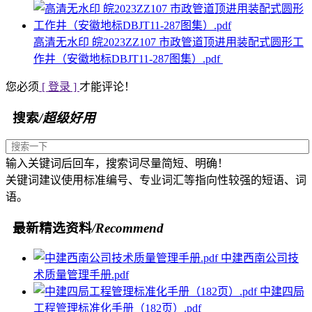
高清无水印 皖2023ZZ107 市政管道顶进用装配式圆形工
作井（安徽地标DBJT11-287图集）.pdf
您必须
[ 登录 ]
才能评论！
搜索
/超级好用
输入关键词后回车，搜索词尽量简短、明确！
关键词建议使用标准编号、专业词汇等指向性较强的短语、词
语。
最新精选资料
/Recommend
中建西南公司技
术质量管理手册.pdf
中建四局
工程管理标准化手册（182页）.pdf