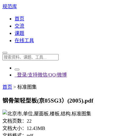
规范库
首页
交流
课题
在线工具
登录/支持微信/QQ/微博
首页
>
标准图集
钢骨架轻型板(京05SG3）(2005).pdf
文档页数：
22
文档大小：
12.43MB
文档格式：
pdf