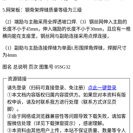
5.网架板：钢骨架焊缝质量等级为三级
（2）端励与主融采用全焊透坡口焊.（3）钢丝网伸入主励的
长度不小于45mm，伸入端励的长度不小于30mm，且应有一根
横向能在支座里，钢丝网与副助连接采用点焊连接，
（1）副助与主励连接焊缝为单面L形围焊角焊缝，焊脚尺寸
为4mm
图名 总说明 页次 图集号 05SG32
资源链接
请先登录（扫码可直接登录、免注册）
点此一键登录
①本文档内容版权归属内容提供方。如果您对本资料有版
权申诉，请及时联系我方进行处理（联系方式详见页
脚）。
②由于网络或浏览器兼容性等问题导致下载失败，请加客
服微信处理（详见下载弹窗提示），感谢理解。
③本资料由其他用户上传，本站不保证质量、数量等令人