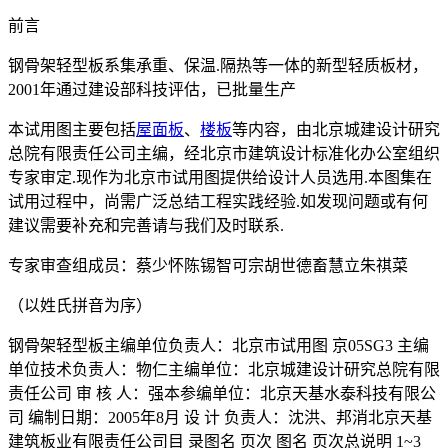
前言
钢骨架轻型板系集承重、保温.隔热等一体的新型轻质板材，
2001年通过建设部科技评估，已批量生产
本试用图主要包括
屋面板
、
楼板
等内容，由北京城建设计研究
总院有限责任公司主编，经北京市建筑设计标准化办公室组织
专家审定.现作为北京市试用图提供给设计人员选用.本图集在
试用过程中，尚需广泛总结工程实践经验.如发现问题或有何
建议需要补充和完善请与我们及时联系.
专家审查组成员：蔡少怀陈锡智可宗胡世德畜慧立朱祺菜
（以姓氏拼音为序）
钢骨架轻型板主编单位负责人：北京市试用图 京05SG3 主编
单位技术负责人：物仁主编单位：北京城建设计研究总院有限
责任公司 审 核 人：强本参编单位：北京天基水泰科技有限公
司 编制日期：2005年8月 设 计 负责人：沈洪、邦消北京天基
建筑板业有限责任公司目 录图名 页次 图名 页次总说明 1~3