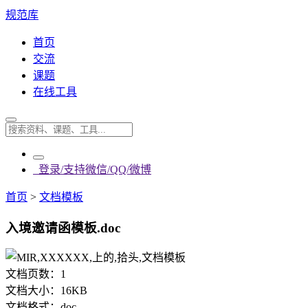
规范库
首页
交流
课题
在线工具
登录/支持微信/QQ/微博
首页
>
文档模板
入境邀请函模板.doc
文档页数：
1
文档大小：
16KB
文档格式：
doc