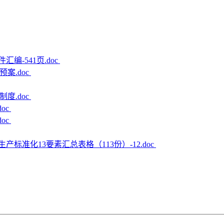
编-541页.doc
案.doc
度.doc
oc
oc
生产标准化13要素汇总表格（113份）-12.doc