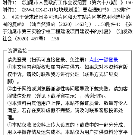
附件1：《汕尾市人民政府工作会议纪要（第六十八期）》150
附件2：《SW-LCX-D-11地块规划设计要点通知书》..152附件
3：《关于请求出具金可湾片区和火车站片区学校用地选址范
围的复函》（汕自然资函（2020）1463号） ...153附件4：《关
于汕尾市第三实验学校工程建设项目建议书的批复》（汕发改
社会（2020）457号） ..156
资源链接
请先登录（扫码可直接登录、免注册）
点此一键登录
①本文档内容版权归属内容提供方。如果您对本资料有版
权申诉，请及时联系我方进行处理（联系方式详见页
脚）。
②由于网络或浏览器兼容性等问题导致下载失败，请加客
服微信处理（详见下载弹窗提示），感谢理解。
③本资料由其他用户上传，本站不保证质量、数量等令人
满意，若存在资料虚假不完整，请及时联系客服投诉处
理。
④本站仅收取资料上传人设置的下载费中的一部分分成，
用以平摊存储及运营成本。本站仅为用户提供资料分享平