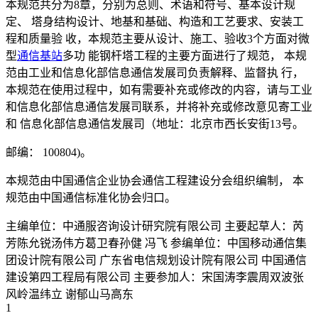
本规范共分为8章，分别为总则、术语和符号、基本设计规
定、 塔身结构设计、地基和基础、构造和工艺要求、安装工
程和质量验 收，本规范主要从设计、施工、验收3个方面对微
型
通信基站
多功 能钢杆塔工程的主要方面进行了规范， 本规
范由工业和信息化部信息通信发展司负责解释、监督执 行，
本规范在使用过程中，如有需要补充或修改的内容，请与工业
和信息化部信息通信发展司联系，并将补充或修改意见寄工业
和 信息化部信息通信发展司（地址：北京市西长安街13号。
邮编： 100804)。
本规范由中国通信企业协会通信工程建设分会组织编制， 本
规范由中国通信标准化协会归口。
主编单位：中通服咨询设计研究院有限公司 主要起草人：芮
芳陈允锐汤伟方葛卫春孙健 冯飞 参编单位：中国移动通信集
团设计院有限公司 广东省电信规划设计院有限公司 中国通信
建设第四工程局有限公司 主要参加人：宋国涛李震周双波张
风岭温纬立 谢郁山马高东
1