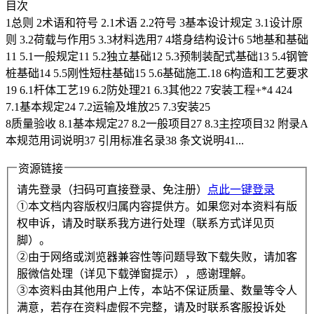
目次
1总则 2术语和符号 2.1术语 2.2符号 3基本设计规定 3.1设计原
则 3.2荷载与作用5 3.3材料选用7 4塔身结构设计6 5地基和基础
11 5.1一般规定11 5.2独立基础12 5.3预制装配式基础13 5.4钢管
桩基础14 5.5刚性短柱基础15 5.6基础施工.18 6构造和工艺要求
19 6.1杆体工艺19 6.2防处理21 6.3其他22 7安装工程+*4 424
7.1基本规定24 7.2运输及堆放25 7.3安装25
8质量验收 8.1基本规定27 8.2一般项目27 8.3主控项目32 附录A
本规范用词说明37 引用标准名录38 条文说明41...
资源链接
请先登录（扫码可直接登录、免注册）
点此一键登录
①本文档内容版权归属内容提供方。如果您对本资料有版
权申诉，请及时联系我方进行处理（联系方式详见页
脚）。
②由于网络或浏览器兼容性等问题导致下载失败，请加客
服微信处理（详见下载弹窗提示），感谢理解。
③本资料由其他用户上传，本站不保证质量、数量等令人
满意，若存在资料虚假不完整，请及时联系客服投诉处