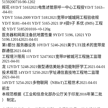
5159200710-90-1202
规花 6YD/T 51632021电售述管原呼一中心工程授YD/T 5163--
-04-01:
YDVT 5164-2009 YD/T 51812021宽带IP城城网工程验收规
YD/T $181--04-01 YD/T 5165-2021 IP #提9子 系优 (IMS) 工程
论 YD/T 5185201010-+0-120g
医务器和网英注备抗地置性量 9YD/T 5196, 12021 YD
5196.120142021-04-01
第1都分.服务器设务 10YD/T 5246-2021美于LTE技术的宽带是
群通信2021-04-01
工程境汁限苑 11YD/T 52473021宽带IP被城河工程施工监理
2021-04-01
龙 12YD/T 5248-2021做型通信美始多功能制肝学工2021-04-01
投术规范 14YD/T 5250-2021学址通信直技地工程地二监理
2021-04-01
14YD/T 5254-2021多物联网（NBloT)工租世术2021-04-01
前言
本规范根据《工业和信息化部办公厅关于印发2016年第二批
） 制定。