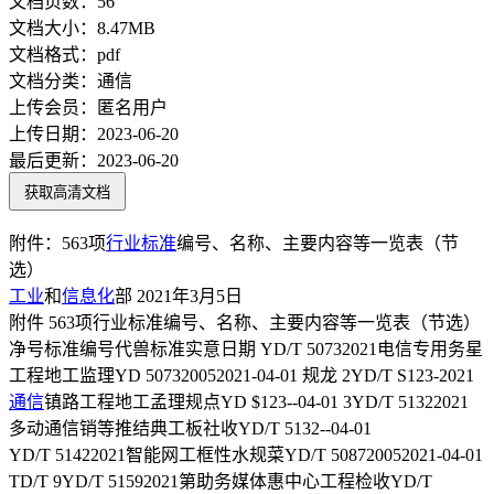
文档页数：
56
文档大小：
8.47MB
文档格式：
pdf
文档分类：
通信
上传会员：
匿名用户
上传日期：
2023-06-20
最后更新：
2023-06-20
获取高清文档
附件：563项
行业标准
编号、名称、主要内容等一览表（节
选）
工业
和
信息化
部 2021年3月5日
附件 563项行业标准编号、名称、主要内容等一览表（节选）
净号标准编号代兽标准实意日期 YD/T 50732021电信专用务星
工程地工监理YD 507320052021-04-01 规龙 2YD/T S123-2021
通信
镇路工程地工孟理规点YD $123--04-01 3YD/T 51322021
多动通信销等推结典工板社收YD/T 5132--04-01
YD/T 51422021智能网工框性水规菜YD/T 508720052021-04-01
TD/T 9YD/T 51592021第助务媒体惠中心工程检收YD/T