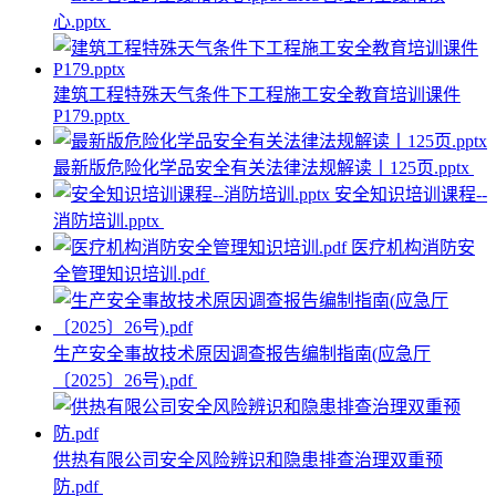
心.pptx
建筑工程特殊天气条件下工程施工安全教育培训课件
P179.pptx
最新版危险化学品安全有关法律法规解读丨125页.pptx
安全知识培训课程--
消防培训.pptx
医疗机构消防安
全管理知识培训.pdf
生产安全事故技术原因调查报告编制指南(应急厅
〔2025〕26号).pdf
供热有限公司安全风险辨识和隐患排查治理双重预
防.pdf