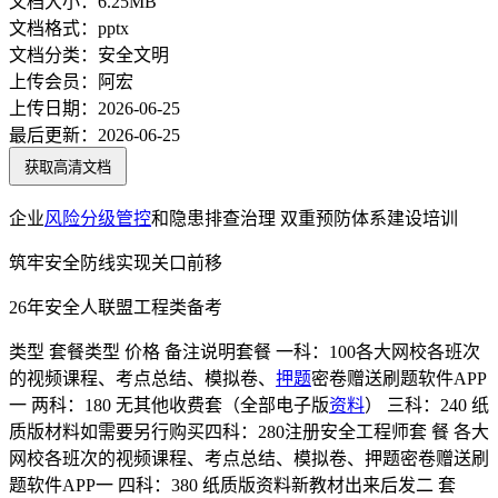
文档大小：
6.25MB
文档格式：
pptx
文档分类：
安全文明
上传会员：
阿宏
上传日期：
2026-06-25
最后更新：
2026-06-25
获取高清文档
企业
风险
分级
管控
和隐患排查治理 双重预防体系建设培训
筑牢安全防线实现关口前移
26年安全人联盟工程类备考
类型 套餐类型 价格 备注说明套餐 一科：100各大网校各班次
的视频课程、考点总结、模拟卷、
押题
密卷赠送刷题软件APP
一 两科：180 无其他收费套（全部电子版
资料
） 三科：240 纸
质版材料如需要另行购买四科：280注册安全工程师套 餐 各大
网校各班次的视频课程、考点总结、模拟卷、押题密卷赠送刷
题软件APP一 四科：380 纸质版资料新教材出来后发二 套