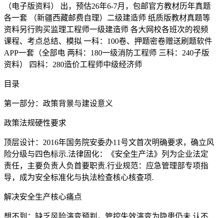
（电子版资料） 出，预估26年6-7月，包邮官方教材历年真题
各一套 （新疆西藏邮费自理）二级建造师 纸质版教材真题等
资料另行购买监理工程师一级建造师 各大网校各班次的视频
课程、考点总结、模拟 一科：100卷、押题密卷赠送刷题软件
APP一套（全部电 两科：180一级消防工程师 三科：240子版
资料） 四科：280造价工程师中级经济师
目录
第一部分：政策背景与建设意义
政策法规硬性要求
顶层设计：2016年国务院安委办11号文首次明确要求，确立风
险分级与四色标示.法律固化：《安全生产法》列为企业法定
责任，主要负责人负首要职责.行业规范：应急管理部专项指
导，成为安全标准化与执法检查核心核查项.
解决安全生产核心痛点
想不到：缺乏风险演变预判，管控失效演变为隐患仍未 认不