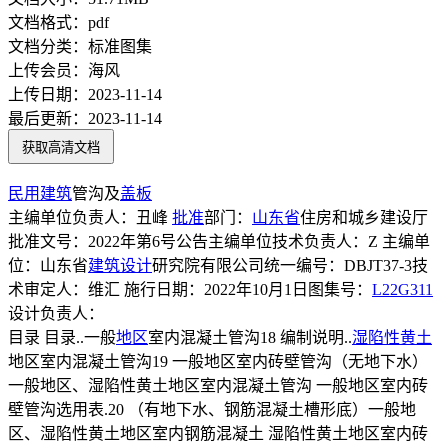
文档格式：
pdf
文档分类：
标准图集
上传会员：
海风
上传日期：
2023-11-14
最后更新：
2023-11-14
获取高清文档
民用建筑
管沟及
盖板
主编单位负责人：丑峰
批准
部门：
山东省
住房和城乡建设厅
批准文号：2022年第6号公告主编单位技术负责人：Z 主编单
位：山东省
建筑设计
研究院有限公司统一编号：DBJT37-3技
术审定人：维汇 施行日期：2022年10月1日图集号：
L22G311
设计负责人：
目录 目录..一般
地区
室内混凝土管沟18 编制说明..
湿陷性黄土
地区室内混凝土管沟19 一般地区室内砖壁管沟（无地下水）
一般地区、湿陷性黄土地区室内混凝土管沟 一般地区室内砖
壁管沟选用表.20 （有地下水、钢筋混凝土槽形底）一般地
区、湿陷性黄土地区室内钢筋混凝土 湿陷性黄土地区室内砖