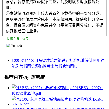
满意，若存在资料虚假不完整，请及时联系客服投诉处
理。
④本站仅收取资料上传人设置的下载费中的一部分分成，
用以平摊存储及运营成本。本站仅为用户提供资料分享平
台，且会员之间资料免费共享（平台无费用分成），不提
供其他经营性业务。
投稿会员：海风
L22G311
地区
山东省
建筑
建筑设计
批准
标准设计
民用建
筑
沟盖板图集
湿陷性黄土
盖板
管沟图集
推荐内容
/By 规范库
91SBZ3（2007）
玻璃钢化粪池.pdf