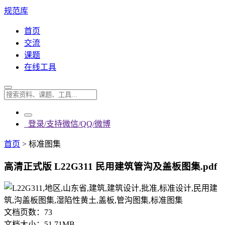
规范库
首页
交流
课题
在线工具
登录/支持微信/QQ/微博
首页
>
标准图集
高清正式版 L22G311 民用建筑管沟及盖板图集.pdf
文档页数：
73
文档大小：
51.71MB