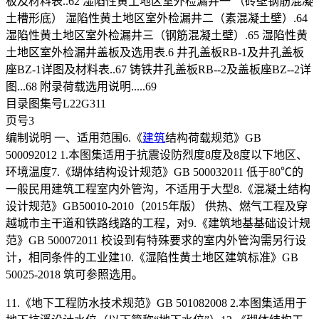
板及材料表..62 湿陷性黄土地区室外检漏井一 （砖壁钢筋混凝
土槽形底） 湿陷性黄土地区室外检漏井二（素混凝土壁）.64
湿陷性黄土地区室外检漏井三（钢筋混凝土壁）.65 湿陷性黄
土地区室外检漏井盖板及选用表.6 井孔盖板RB-1及井孔盖板
座BZ-1详图及材料表..67 铸铁井孔盖板RB--2及盖板座BZ--2详
图...68 附录荷载选用说明.....69
目录图集号L22G311
页号3
编制说明 一、适用范围6.《
建筑
结构荷载规范》GB
500092012 1.本图集适用于抗震设防烈度8度及8度以下地区、
环境温度7.《瑚体结构设计规范》GB 500032011 低于80℃的
一般民用建筑工程室内外管沟，不适用于大型8.《混凝土结构
设计规范》GB50010-2010（2015年版） 供热、燃气工程及穿
越城市主干道和铁路线路的工程，对9.《建筑地基基础设计规
范》GB 500072011 校设到有特殊要求的室内外管沟需另行设
计，相同条件的工业建10.《湿陷性黄土地区建筑标准》GB
50025-2018 筑可参照选用。
11.《地下工程防水技术规范》GB 501082008 2.本图集适用于