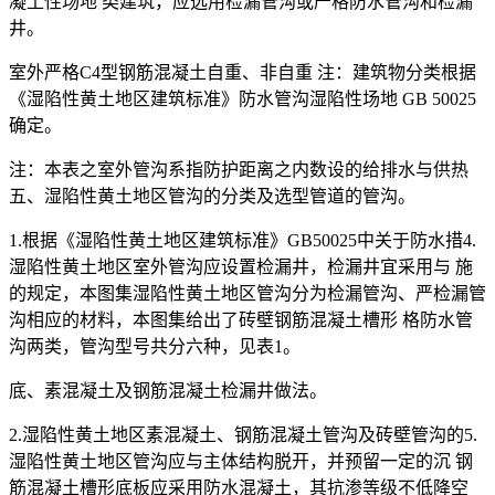
凝土性场地 类建筑，应选用检漏管沟或严格防水管沟和检漏
井。
室外严格C4型钢筋混凝土自重、非自重 注：建筑物分类根据
《湿陷性黄土地区建筑标准》防水管沟湿陷性场地 GB 50025
确定。
注：本表之室外管沟系指防护距离之内数设的给排水与供热
五、湿陷性黄土地区管沟的分类及选型管道的管沟。
1.根据《湿陷性黄土地区建筑标准》GB50025中关于防水措4.
湿陷性黄土地区室外管沟应设置检漏井，检漏井宜采用与 施
的规定，本图集湿陷性黄土地区管沟分为检漏管沟、严检漏管
沟相应的材料，本图集给出了砖壁钢筋混凝土槽形 格防水管
沟两类，管沟型号共分六种，见表1。
底、素混凝土及钢筋混凝土检漏井做法。
2.湿陷性黄土地区素混凝土、钢筋混凝土管沟及砖壁管沟的5.
湿陷性黄土地区管沟应与主体结构脱开，并预留一定的沉 钢
筋混凝土槽形底板应采用防水混凝土，其抗渗等级不低降空