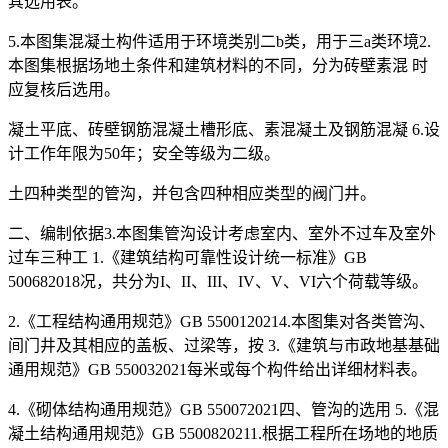
其选用表。
5.本图集混凝土构件适用于环境类别二b类，用于三a类环境2.
本图集根据场地土条件和建筑材料的不同，分为砖壁素混 时
应复核后选用。
凝土平底、砖壁钢筋混凝土槽形底、素混凝土及钢筋混凝 6.设
计工作年限为50年；安全等级为二级。
土四种类型的管沟，并包含四种相应类型的阀门井。
二、编制依据3.本图集管沟设计考虑室内、室外不过车及室外
过车三种工 1.《建筑结构可靠性设计统一标准》GB
500682018况，共分为I、II、III、IV、V、VI六个荷载等级。
2.《工程结构通用规范》GB 5500120214.本图集对各类管沟、
间门井及其相应的盖板、过梁等，按 3.《建筑与市政地基基础
通用规范》GB 550032021每米或每个构件给出详细材料表。
4.《砌体结构通用规范》GB 550072021四、管沟的选用 5.《混
凝土结构通用规范》GB 5500820211.根据工程所在场地的地质