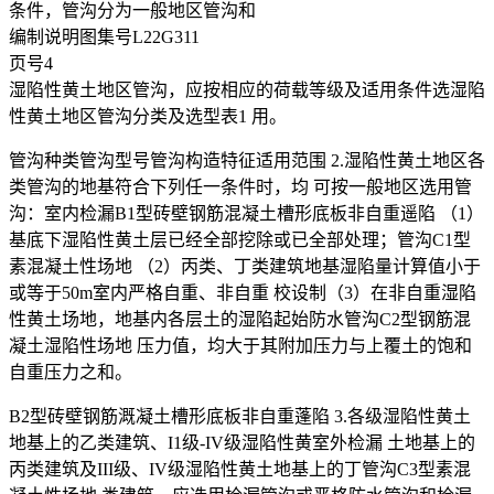
条件，管沟分为一般地区管沟和
编制说明图集号L22G311
页号4
湿陷性黄土地区管沟，应按相应的荷载等级及适用条件选湿陷
性黄土地区管沟分类及选型表1 用。
管沟种类管沟型号管沟构造特征适用范围 2.湿陷性黄土地区各
类管沟的地基符合下列任一条件时，均 可按一般地区选用管
沟：室内检漏B1型砖壁钢筋混凝土槽形底板非自重遥陷 （1）
基底下湿陷性黄土层已经全部挖除或已全部处理；管沟C1型
素混凝土性场地 （2）丙类、丁类建筑地基湿陷量计算值小于
或等于50m室内严格自重、非自重 校设制（3）在非自重湿陷
性黄土场地，地基内各层土的湿陷起始防水管沟C2型钢筋混
凝土湿陷性场地 压力值，均大于其附加压力与上覆土的饱和
自重压力之和。
B2型砖壁钢筋溉凝土槽形底板非自重蓬陷 3.各级湿陷性黄土
地基上的乙类建筑、I1级-IV级湿陷性黄室外检漏 土地基上的
丙类建筑及III级、IV级湿陷性黄土地基上的丁管沟C3型素混