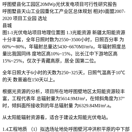
呼图壁县化工园区20MWp光伏发电项目可行性研究报告
呼图墅县天山工业园重化工产业区总体规划 相对0面盟2007-
2020 项目工业园 选址
县城
图1-1光伏电站项目地理位置图 1.3光能资源 新疆太阳能资源
十分丰富，全年日照时数为2550~3500小时，日照百分率 为
60%～80%，年辐射总量达5430~6670MJ/m²a，年辐射照度总
量比我国同纬 度地区高10%~15%，比长江中下游地区高
15%~25%，仅次于青藏高原，居全 国第二位。
全年日照大于6小时的天数为250~325天，日照气温高于10℃
的天 数普遍在150天以上。
根据光资源的分析，项目所在地呼图壁地区太阳能资源较丰
富，工程代表年 总辐射量为5614.9MJ/m²，在倾斜角度为37°
时，倾斜面所接收到的年总辐射量 为6329.84MI/m².a。
从太阳能辐射资源看，适合于建设太阳能光伏电站。
1.4工程地质 （1）拟选场址地处呼图壁河冲洪积平原的中下部