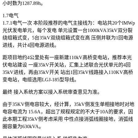
小时数为1287.89h。
1.7电气
1.7.1电气一次 本阶段推荐的电气主接线为：电站共20个IMWp
光伏发电单元，每个发电 单元设置一台1000kVA35kV双分裂
绕组箱式变，5台35kV双绕组箱式变在高 压侧并联为1回电源
进线，共计4回电源进线。
距项目地约4公里处有一座新建110kV高桥变电站，推荐本光
伏电站建设 一座35kV开关站，汇集上述联合光伏单元的4回
35kV进线，再由35kV开关 站出1回35kV线路接入110KV高桥
变电站，电缆选用LGJ-185型导线。
最终 接入系统方案以接入系统审查意见为准。
由于35KV侧电容较大，经计算，35kV侧发生单相接地时对地
电容电流为 15.6A，超出了规程规定的不大于10A的要求，因
此本期工程35kV侧考虑采用 中性点接消弧线圈接地，消弧线
圈容量为630kVA。