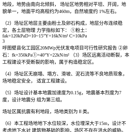
地段，地势由南向北倾斜， 场址区地势相对平坦、开阔，地
貌单一，地面平均高程约为460m，自然坡度约 1%左右。
（2）场址区地层主要由粉土及卵石构成，地层分布连续稳
定，各土层物理 力学指标如下： ①粉土：
fak=120kPaD=10~15°Y=16kN/m² C=10kPa
3
呼图壁县化工园区20MWp光伏发电项目可行性研究报告 ②卵
石：fk=350kPa①=40°Y=22kN/m² （3）场区远离活动断裂，本
工程建设不受断裂的影响，属于构造稳定区。
（4）场址区无崩塌、塌方、滑坡、泥石流等不良地质现象，
场地稳定安全， 适宜工程建设。
（5）场址设计基本地震加速度为0.15g，地震基本烈度为7
度，设计地震分 组为第三组。
场址区属抗震有利地段，场地类别为Ⅱ类。
（6）本工程场地地下水位较深，水位埋深大于15m，设计不
考虑地下水对 建筑物基础的影响，场区不存在洪水的威胁。