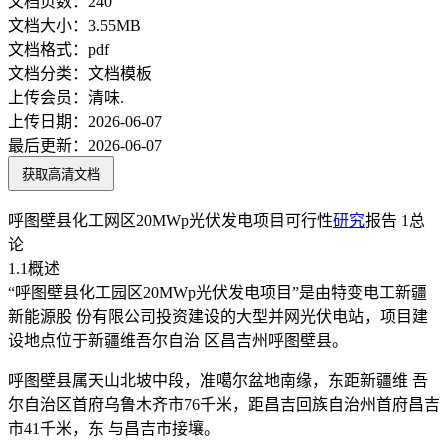
文档页数：
240
文档大小：
3.55MB
文档格式：
pdf
文档分类：
文档模板
上传会员：
清味.
上传日期：
2026-06-07
最后更新：
2026-06-07
获取高清文档
呼图壁县化工网区20MWp光伏发电项目可行性
研究
报告 1总
论
1.1概述
“呼图壁县化工园区20MWp光伏发电项目”是由特变电工新疆
新能源股 份有限公司投资建设的大型并网光伏电站，项目建
设地点位于新疆维吾尔自治 区昌吉州呼图壁县。
呼图壁县属天山北坡中段，准噶尔盆地南缘，东距新疆维 吾
尔自治区首府乌鲁木齐市76千米，距昌吉回族自治州首府昌吉
市41千米，东 与昌吉市接壤。