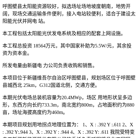
呼图壁县太阳能资源较好，拟选场址场地坡度朝南，地势开
阔，现场交通运输条件便利，接入电站较便利，适合于建设太
阳能光伏并网电 站。
本工程包括太阳能光伏发电系统及相应的配套上网设施。
本工程总投资 18564万元，其中国家补助为5.5W/元，其余投
资为资本金。
所发电量由新疆电 力公司负责收购和销售。
本项目位于新疆维吾尔自治区呼图壁县，规划场区位于呼图壁
县城西北 25km，G312国道北侧，交通方便。
本期光伏电场总装机容量为20.4MWp，场区 用地形状呈多边
形，东西方向长约733.3m，南北宽约800m，占地面积约为880
亩，场址海拔高度约为460m。
本期项目规划用地拐点地理位置为： 1、X : .392 Y :.611 2、X
: .392 Y:.944 3、X : .392 Y : .944 4、X : .392 Y: .611 我院受特变